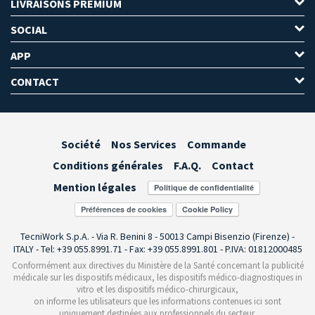
LIVRAISONS PREMIUM
SOCIAL
APP
CONTACT
Société
Nos Services
Commande
Conditions générales
F.A.Q.
Contact
Mention légales
Préférences de cookies
TecniWork S.p.A. - Via R. Benini 8 - 50013 Campi Bisenzio (Firenze) -
ITALY - Tel: +39 055.8991.71 - Fax: +39 055.8991.801 - P.IVA: 01812000485
Conformément aux directives du Ministère de la Santé concernant la publicité
médicale sur les dispositifs médicaux, les dispositifs médico-diagnostiques in
vitro et les dispositifs médico-chirurgicaux,
on informe les utilisateurs que les informations contenues ici sont
uniquement destinées aux professionnels du secteur.