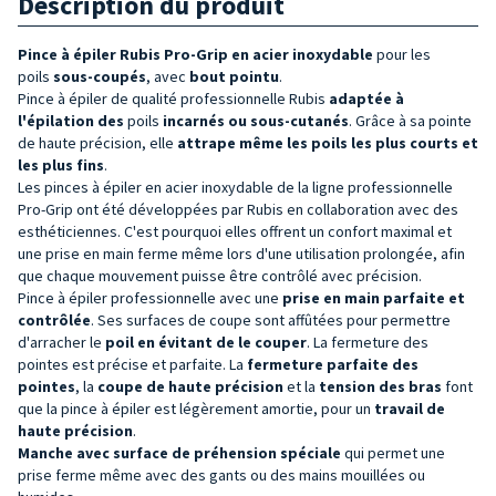
Description du produit
Pince à épiler Rubis Pro-Grip en acier inoxydable
pour les
poils
sous-coupés
, avec
bout pointu
.
Pince à épiler de qualité professionnelle
Rubis
adaptée à
l'épilation des
poils
incarnés ou sous-cutanés
.
Grâce à sa pointe
de haute précision, elle
attrape même les poils les plus courts et
les plus fins
.
Les pinces à épiler en acier inoxydable de la ligne professionnelle
Pro-Grip ont été développées par Rubis en collaboration avec des
esthéticiennes. C'est pourquoi elles offrent un confort maximal et
une prise en main ferme même lors d'une utilisation prolongée, afin
que chaque mouvement puisse être contrôlé avec précision.
Pince à épiler professionnelle avec une
prise en main parfaite et
contrôlée
. Ses surfaces de coupe sont affûtées pour permettre
d'arracher le
poil en évitant de le couper
. La fermeture des
pointes est précise et parfaite. La
fermeture parfaite des
pointes
, la
coupe de haute précision
et la
tension des bras
font
que la pince à épiler est légèrement amortie, pour un
travail de
haute précision
.
Manche avec surface de préhension spéciale
qui permet une
prise ferme même avec des gants ou des mains mouillées ou