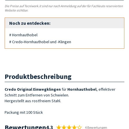
Die Preise auf Tecniwork.it sind nur nach Anmeldung auf der für Fachleute reservierten
Website sichtbar.
Noch zu entdecken:
# Hornhauthobel
# Credo-Hornhauthobel und -Klingen
Produktbeschreibung
Credo Original Einwegklingen
für
Hornhauthobel
, effektiver
Schnitt zum Entfernen von Schwielen.
Hergestellt aus rostfreiem Stahl.
Packung mit 100 Stück
Bewertungen
4.3
4 Bewertungen