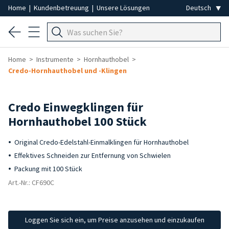
Home
|
Kundenbetreuung
|
Unsere Lösungen
Home
Instrumente
Hornhauthobel
Credo-Hornhauthobel und -Klingen
Credo Einwegklingen für
Hornhauthobel 100 Stück
Original Credo-Edelstahl-Einmalklingen für Hornhauthobel
Effektives Schneiden zur Entfernung von Schwielen
Packung mit 100 Stück
Art.-Nr.: CF690C
Loggen Sie sich ein, um Preise anzusehen und einzukaufen