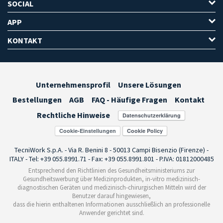
SOCIAL
APP
KONTAKT
Unternehmensprofil
Unsere Lösungen
Bestellungen
AGB
FAQ - Häufige Fragen
Kontakt
Rechtliche Hinweise
Cookie-Einstellungen
TecniWork S.p.A. - Via R. Benini 8 - 50013 Campi Bisenzio (Firenze) -
ITALY - Tel: +39 055.8991.71 - Fax: +39 055.8991.801 - P.IVA: 01812000485
Entsprechend den Richtlinien des Gesundheitsministeriums zur
Gesundheitswerbung über Medizinprodukten, in-vitro medizinisch-
diagnostischen Geräten und medizinisch-chirurgischen Mitteln wird der
Benutzer darauf hingewiesen,
dass die hierin enthaltenen Informationen ausschließlich an professionelle
Anwender gerichtet sind.