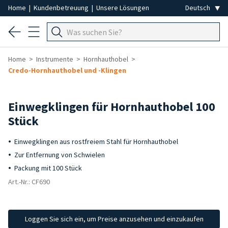
Home
|
Kundenbetreuung
|
Unsere Lösungen
Home
Instrumente
Hornhauthobel
Credo-Hornhauthobel und -Klingen
Einwegklingen für Hornhauthobel 100
Stück
Einwegklingen aus rostfreiem Stahl für Hornhauthobel
Zur Entfernung von Schwielen
Packung mit 100 Stück
Art.-Nr.: CF690
Loggen Sie sich ein, um Preise anzusehen und einzukaufen