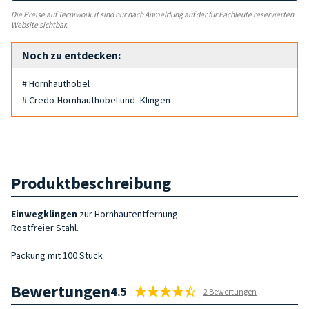
Die Preise auf Tecniwork.it sind nur nach Anmeldung auf der für Fachleute reservierten
Website sichtbar.
Noch zu entdecken:
# Hornhauthobel
# Credo-Hornhauthobel und -Klingen
Produktbeschreibung
Einwegklingen
zur Hornhautentfernung.
Rostfreier Stahl.
Packung mit 100 Stück
Bewertungen
4.5
2 Bewertungen