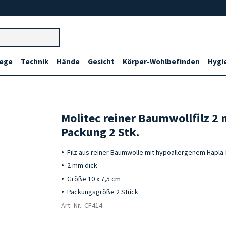
lege
Technik
Hände
Gesicht
Körper-Wohlbefinden
Hygi
Molitec reiner Baumwollfilz 2
Packung 2 Stk.
Filz aus reiner Baumwolle mit hypoallergenem Hapla
2 mm dick
Größe 10 x 7,5 cm
Packungsgröße 2 Stück.
Art.-Nr.: CF414