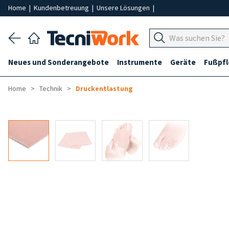
Home
|
Kundenbetreuung
|
Unsere Lösungen
|
Neues und Sonderangebote
Instrumente
Geräte
Fußpf
Home
Technik
Druckentlastung