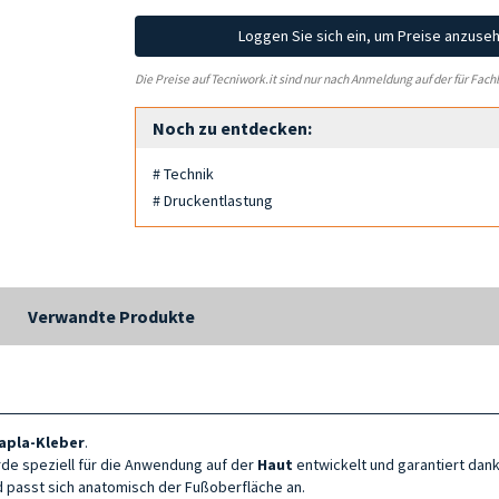
Loggen Sie sich ein, um Preise anzuse
Die Preise auf Tecniwork.it sind nur nach Anmeldung auf der für Fach
Noch zu entdecken:
# Technik
# Druckentlastung
Verwandte Produkte
apla-Kleber
.
e speziell für die Anwendung auf der
Haut
entwickelt und garantiert dan
 passt sich anatomisch der Fußoberfläche an.