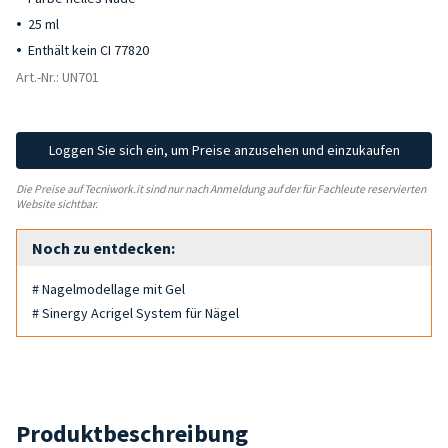
25 ml
Enthält kein CI 77820
Art.-Nr.: UN701
Loggen Sie sich ein, um Preise anzusehen und einzukaufen
Die Preise auf Tecniwork.it sind nur nach Anmeldung auf der für Fachleute reservierten
Website sichtbar.
Noch zu entdecken:
# Nagelmodellage mit Gel
# Sinergy Acrigel System für Nägel
Produktbeschreibung