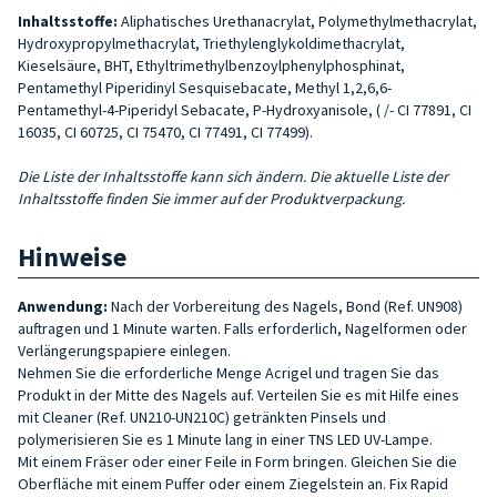
Inhaltsstoffe:
Aliphatisches Urethanacrylat, Polymethylmethacrylat,
Hydroxypropylmethacrylat, Triethylenglykoldimethacrylat,
Kieselsäure, BHT, Ethyltrimethylbenzoylphenylphosphinat,
Pentamethyl Piperidinyl Sesquisebacate, Methyl 1,2,6,6-
Pentamethyl-4-Piperidyl Sebacate, P-Hydroxyanisole, ( /- CI 77891, CI
16035, CI 60725, CI 75470, CI 77491, CI 77499).
Die Liste der Inhaltsstoffe kann sich ändern. Die aktuelle Liste der
Inhaltsstoffe finden Sie immer auf der Produktverpackung.
Hinweise
Anwendung:
Nach der Vorbereitung des Nagels, Bond (Ref. UN908)
auftragen und 1 Minute warten. Falls erforderlich, Nagelformen oder
Verlängerungspapiere einlegen.
Nehmen Sie die erforderliche Menge Acrigel und tragen Sie das
Produkt in der Mitte des Nagels auf. Verteilen Sie es mit Hilfe eines
mit Cleaner (Ref. UN210-UN210C) getränkten Pinsels und
polymerisieren Sie es 1 Minute lang in einer TNS LED UV-Lampe.
Mit einem Fräser oder einer Feile in Form bringen. Gleichen Sie die
Oberfläche mit einem Puffer oder einem Ziegelstein an. Fix Rapid