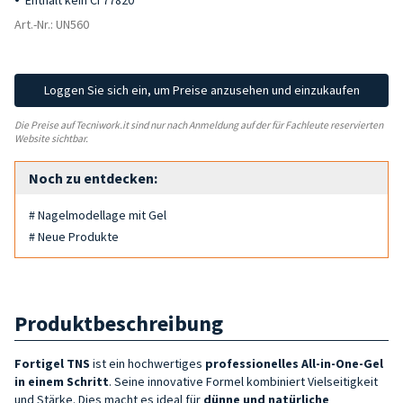
Enthält kein CI 77820
Art.-Nr.: UN560
Loggen Sie sich ein, um Preise anzusehen und einzukaufen
Die Preise auf Tecniwork.it sind nur nach Anmeldung auf der für Fachleute reservierten
Website sichtbar.
Noch zu entdecken:
# Nagelmodellage mit Gel
# Neue Produkte
Produktbeschreibung
Fortigel TNS
ist ein hochwertiges
professionelles
All-in-One-Gel
in einem Schritt
. Seine innovative Formel kombiniert Vielseitigkeit
und Stärke. Dies macht es ideal für
dünne und natürliche