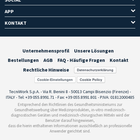
APP
KONTAKT
Unternehmensprofil
Unsere Lösungen
Bestellungen
AGB
FAQ - Häufige Fragen
Kontakt
Rechtliche Hinweise
Cookie-Einstellungen
TecniWork S.p.A. - Via R. Benini 8 - 50013 Campi Bisenzio (Firenze) -
ITALY - Tel: +39 055.8991.71 - Fax: +39 055.8991.801 - P.IVA: 01812000485
Entsprechend den Richtlinien des Gesundheitsministeriums zur
Gesundheitswerbung über Medizinprodukten, in-vitro medizinisch-
diagnostischen Geräten und medizinisch-chirurgischen Mitteln wird der
Benutzer darauf hingewiesen,
dass die hierin enthaltenen Informationen ausschließlich an professionelle
Anwender gerichtet sind.