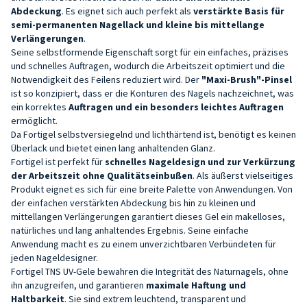
Abdeckung
. Es eignet sich auch perfekt als
verstärkte Basis für
semi-permanenten Nagellack und
kleine bis mittellange
Verlängerungen
.
Seine selbstformende Eigenschaft sorgt für ein einfaches, präzises
und schnelles Auftragen, wodurch die Arbeitszeit optimiert und die
Notwendigkeit des Feilens reduziert wird. Der
"Maxi-Brush"-Pinsel
ist so konzipiert, dass er die Konturen des Nagels nachzeichnet, was
ein korrektes
Auftragen und ein besonders leichtes Auftragen
ermöglicht.
Da Fortigel selbstversiegelnd und lichthärtend ist, benötigt es keinen
Überlack und bietet einen lang anhaltenden Glanz.
Fortigel ist perfekt für
schnelles
Nageldesign
und zur Verkürzung
der Arbeitszeit ohne Qualitätseinbußen
. Als äußerst vielseitiges
Produkt eignet es sich für eine breite Palette von Anwendungen. Von
der einfachen verstärkten Abdeckung bis hin zu kleinen und
mittellangen Verlängerungen garantiert dieses Gel ein makelloses,
natürliches und lang anhaltendes Ergebnis. Seine einfache
Anwendung macht es zu einem unverzichtbaren Verbündeten für
jeden Nageldesigner.
Fortigel TNS UV-Gele bewahren die Integrität des Naturnagels, ohne
ihn anzugreifen, und garantieren
maximale Haftung und
Haltbarkeit
. Sie sind extrem leuchtend, transparent und