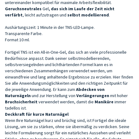
untereinander kompatibel für maximale Arbeitsflexibilität.
Geruchsneutrales
Gel
, das sich im Laufe der Zeit nicht
verfärbt
, leicht aufzutragen und
selbst modellierend
.
Aushärtungszeit: 1 Minute in der TNS-LED-Lampe.
Transparente Farbe.
Format 10 ml.
Fortigel TNS ist ein All-in-One-Gel, das sich an viele professionelle
Bedürfnisse anpasst. Dank seiner selbstmodellierenden,
selbstversiegelnden und lichthärtenden Formel kann es in
verschiedenen Zusammenhängen verwendet werden, um
einwandfreie und lang anhaltende Ergebnisse zu erzielen. Hier finden
Sie alle Anwendungsmöglichkeiten und den richtigen Zeitpunkt für
die jeweilige Anwendung. Er kann zum
Abdecken von
Naturnägeln
und zur Herstellung von
Verlängerungen
mit hoher
Bruchsicherheit
verwendet werden, damit die
Maniküre
immer
tadellos ist.
Deckkraft für kurze Naturnägel
Wenn Ihre Naturnägel kurz und brüchig sind, ist Fortigel die ideale
Lösung, um sie zu stärken, ohne sie übermäßig zu verdicken. Seine
leichte Formulierung sorgt für ein natürliches Aussehen und verleiht
Stärke, ohne zu beschweren. Es eignet sich für alle, die Schutz