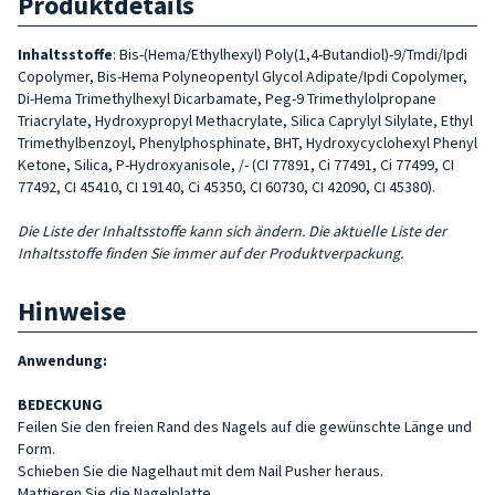
Produktdetails
Inhaltsstoffe
: Bis-(Hema/Ethylhexyl) Poly(1,4-Butandiol)-9/Tmdi/Ipdi
Copolymer, Bis-Hema Polyneopentyl Glycol Adipate/Ipdi Copolymer,
Di-Hema Trimethylhexyl Dicarbamate, Peg-9 Trimethylolpropane
Triacrylate, Hydroxypropyl Methacrylate, Silica Caprylyl Silylate, Ethyl
Trimethylbenzoyl, Phenylphosphinate, BHT, Hydroxycyclohexyl Phenyl
Ketone, Silica, P-Hydroxyanisole, /- (CI 77891, Ci 77491, Ci 77499, CI
77492, CI 45410, CI 19140, Ci 45350, CI 60730, CI 42090, CI 45380).
Die Liste der Inhaltsstoffe kann sich ändern. Die aktuelle Liste der
Inhaltsstoffe finden Sie immer auf der Produktverpackung.
Hinweise
Anwendung:
BEDECKUNG
Feilen Sie den freien Rand des Nagels auf die gewünschte Länge und
Form.
Schieben Sie die Nagelhaut mit dem Nail Pusher heraus.
Mattieren Sie die Nagelplatte.