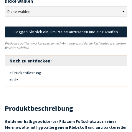
Dicke wählen
Loggen Sie sich ein, um Preise anzusehen und einzukaufen
Die Preise auf Tecniwork.it sind nur nach Anmeldung auf der für Fachleute reservierten
Website sichtbar.
Noch zu entdecken:
# Druckentlastung
# Filz
Produktbeschreibung
Goldener halbgepolsterter Filz zum Fußschutz aus reiner
Merinowolle
mit
hypoallergenem Klebstoff
und
antibakterieller