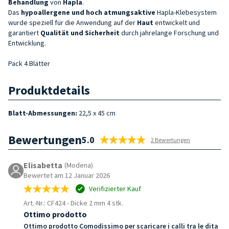
Behandlung
von
Hapla
.
Das
hypoallergene und hoch atmungsaktive
Hapla-Klebesystem
wurde speziell für die Anwendung auf der
Haut
entwickelt und
garantiert
Qualität und Sicherheit
durch jahrelange Forschung und
Entwicklung.
Pack 4 Blätter
Produktdetails
Blatt-Abmessungen:
22,5 x 45 cm
Bewertungen
5.0
2 Bewertungen
Elisabetta
(Modena)
Bewertet am 12 Januar 2026
Verifizierter Kauf
Art.-Nr.: CF424
-
Dicke 2 mm 4 stk.
Ottimo prodotto
Ottimo prodotto Comodissimo per scaricare i calli tra le dita