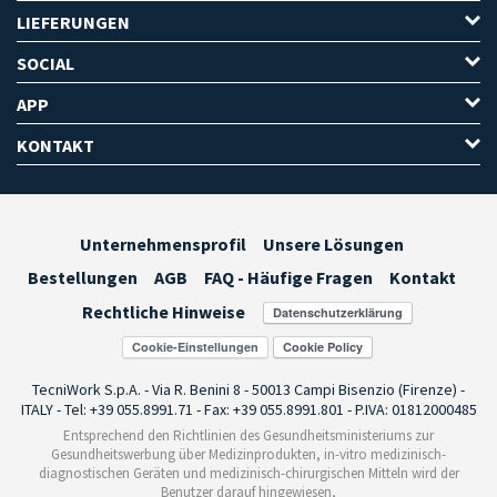
LIEFERUNGEN
SOCIAL
APP
KONTAKT
Unternehmensprofil
Unsere Lösungen
Bestellungen
AGB
FAQ - Häufige Fragen
Kontakt
Rechtliche Hinweise
Cookie-Einstellungen
TecniWork S.p.A. - Via R. Benini 8 - 50013 Campi Bisenzio (Firenze) -
ITALY - Tel: +39 055.8991.71 - Fax: +39 055.8991.801 - P.IVA: 01812000485
Entsprechend den Richtlinien des Gesundheitsministeriums zur
Gesundheitswerbung über Medizinprodukten, in-vitro medizinisch-
diagnostischen Geräten und medizinisch-chirurgischen Mitteln wird der
Benutzer darauf hingewiesen,