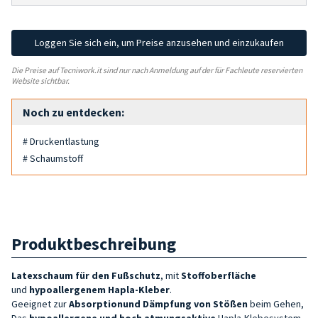
Loggen Sie sich ein, um Preise anzusehen und einzukaufen
Die Preise auf Tecniwork.it sind nur nach Anmeldung auf der für Fachleute reservierten
Website sichtbar.
Noch zu entdecken:
# Druckentlastung
# Schaumstoff
Produktbeschreibung
Latexschaum für den Fußschutz
, mit
Stoffoberfläche
und
hypoallergenem Hapla-Kleber
.
Geeignet zur
Absorption
und Dämpfung von Stößen
beim Gehen,
Das
hypoallergene und hoch atmungsaktive
Hapla-Klebesystem