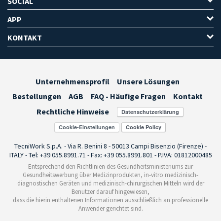
SOCIAL
APP
KONTAKT
Unternehmensprofil
Unsere Lösungen
Bestellungen
AGB
FAQ - Häufige Fragen
Kontakt
Rechtliche Hinweise
Cookie-Einstellungen
TecniWork S.p.A. - Via R. Benini 8 - 50013 Campi Bisenzio (Firenze) -
ITALY - Tel: +39 055.8991.71 - Fax: +39 055.8991.801 - P.IVA: 01812000485
Entsprechend den Richtlinien des Gesundheitsministeriums zur
Gesundheitswerbung über Medizinprodukten, in-vitro medizinisch-
diagnostischen Geräten und medizinisch-chirurgischen Mitteln wird der
Benutzer darauf hingewiesen,
dass die hierin enthaltenen Informationen ausschließlich an professionelle
Anwender gerichtet sind.