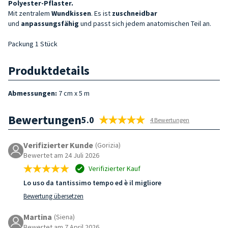
Polyester-Pflaster.
Mit zentralem
Wundk
issen
. Es ist
zuschneidbar
und
anpassungsfähig
und passt sich jedem anatomischen Teil an.
Packung 1 Stück
Produktdetails
Abmessungen:
7 cm x 5 m
Bewertungen
5.0
4 Bewertungen
Verifizierter Kunde
(Gorizia)
Bewertet am 24 Juli 2026
Verifizierter Kauf
Lo uso da tantissimo tempo ed è il migliore
Bewertung übersetzen
Martina
(Siena)
Bewertet am 7 April 2026