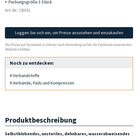
Packungsgröße 1 Stück
Art.-Nr.: CB031
Loggen Sie sich ein, um Preise anzusehen und einzukaufen
Die Preise auf Tecniwork.it sind nur nach Anmeldung auf der für Fachleute reservierten
Website sichtbar.
Noch zu entdecken:
# Verbandstoffe
# Verbände, Pads und Kompressen
Produktbeschreibung
Selbstklebendes, unsteriles, dehnbares, wasserabweisendes