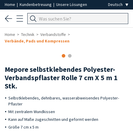
Home
|
Kundenbetreuung
|
Unsere Lösungen
Home
Technik
Verbandstoffe
Verbände, Pads und Kompressen
Mepore selbstklebendes Polyester-
Verbandspflaster Rolle 7 cm X 5 m 1
Stk.
Selbstklebendes, dehnbares, wasserabweisendes Polyester-
Pflaster
Mit zentralem Wundkissen
Kann auf Maße zugeschnitten und geformt werden
Größe 7 cm x 5 m