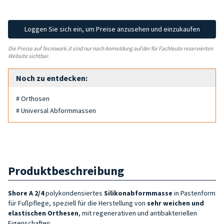
Loggen Sie sich ein, um Preise anzusehen und einzukaufen
Die Preise auf Tecniwork.it sind nur nach Anmeldung auf der für Fachleute reservierten
Website sichtbar.
Noch zu entdecken:
# Orthosen
# Universal Abformmassen
Produktbeschreibung
Shore A 2/4
polykondensiertes
Silikonabformmasse
in Pastenform
für Fußpflege, speziell für die Herstellung von
sehr weichen und
elastischen Orthesen
, mit regenerativen und antibakteriellen
Eigenschaften.