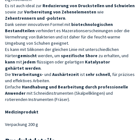
Es ist auch ideal zur
Reduzierung von Druckstellen und Schwielen
sowie zur
Vorbereitung von
Zehenelementen
wie
Zehentrennern
und -polstern
.
Dank seiner innovativen Formel mit
biotechnologischen
Bestandteilen
verhindert es Mazerationserscheinungen oder die
Vermehrung von Bakterien und ist daher für die feucht-warme
Umgebung von Schuhen geeignet.
Es kann mit Silikonen der gleichen Linie mit unterschiedlichen
Härten
gemischt
werden, um
spezifische Shore
zu erhalten, und
kann
mit
jedem
flüssigen oder gelartigen
Katalysator
gehärtet
werden
.
Die
Verarbeitungs-
und
Aushärtezeit
ist
sehr schnell
, für präzises
und effektives Arbeiten.
Einfache
Handhabung und Bearbeitung durch professionelle
Anwender
mit Schneidinstrumenten (Skalpellklingen) und
rotierenden Instrumenten (Fräser).
Medizinprodukt
Verpackung 200 g