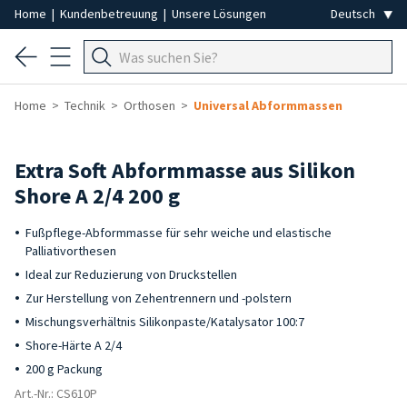
Home
|
Kundenbetreuung
|
Unsere Lösungen
Home
Technik
Orthosen
Universal Abformmassen
Extra Soft Abformmasse aus Silikon
Shore A 2/4 200 g
Fußpflege-Abformmasse für sehr weiche und elastische
Palliativorthesen
Ideal zur Reduzierung von Druckstellen
Zur Herstellung von Zehentrennern und -polstern
Mischungsverhältnis Silikonpaste/Katalysator 100:7
Shore-Härte A 2/4
200 g Packung
Art.-Nr.: CS610P