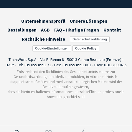
Unternehmensprofil
Unsere Lösungen
Bestellungen
AGB
FAQ - Häufige Fragen
Kontakt
Rechtliche Hinweise
Cookie-Einstellungen
TecniWork S.p.A. - Via R. Benini 8 - 50013 Campi Bisenzio (Firenze) -
ITALY - Tel: +39 055.8991.71 - Fax: +39 055.8991.801 - P.IVA: 01812000485
Entsprechend den Richtlinien des Gesundheitsministeriums zur
Gesundheitswerbung über Medizinprodukten, in-vitro medizinisch-
diagnostischen Geräten und medizinisch-chirurgischen Mitteln wird der
Benutzer darauf hingewiesen,
dass die hierin enthaltenen Informationen ausschließlich an professionelle
Anwender gerichtet sind.