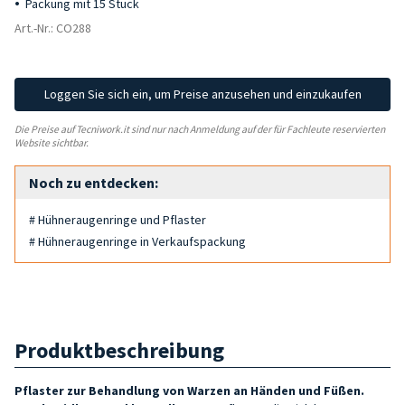
Packung mit 15 Stück
Art.-Nr.: CO288
Loggen Sie sich ein, um Preise anzusehen und einzukaufen
Die Preise auf Tecniwork.it sind nur nach Anmeldung auf der für Fachleute reservierten
Website sichtbar.
Noch zu entdecken:
# Hühneraugenringe und Pflaster
# Hühneraugenringe in Verkaufspackung
Produktbeschreibung
Pflaster zur Behandlung von Warzen an
Händen und Füßen.