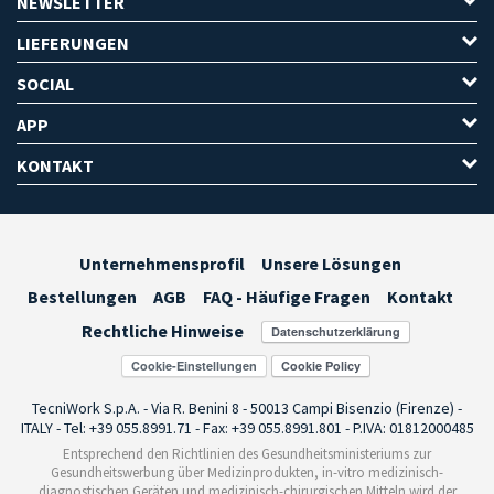
NEWSLETTER
LIEFERUNGEN
SOCIAL
APP
KONTAKT
Unternehmensprofil
Unsere Lösungen
Bestellungen
AGB
FAQ - Häufige Fragen
Kontakt
Rechtliche Hinweise
Cookie-Einstellungen
TecniWork S.p.A. - Via R. Benini 8 - 50013 Campi Bisenzio (Firenze) -
ITALY - Tel: +39 055.8991.71 - Fax: +39 055.8991.801 - P.IVA: 01812000485
Entsprechend den Richtlinien des Gesundheitsministeriums zur
Gesundheitswerbung über Medizinprodukten, in-vitro medizinisch-
diagnostischen Geräten und medizinisch-chirurgischen Mitteln wird der