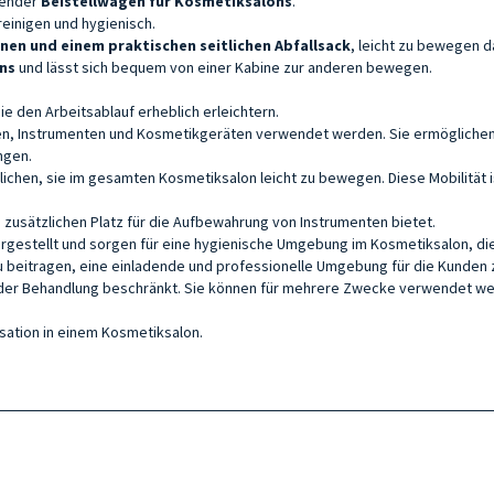
abender
Beistellw
agen für
Kosmetiksalons
.
 reinigen und hygienisch.
nen und einem praktischen seitlichen Abfallsack
, leicht zu bewegen 
ons
und lässt sich bequem von einer Kabine zur anderen bewegen.
 den Arbeitsablauf erheblich erleichtern.
en, Instrumenten und Kosmetikgeräten verwendet werden. Sie ermöglichen 
ngen.
hen, sie im gesamten Kosmetiksalon leicht zu bewegen. Diese Mobilität is
e zusätzlichen Platz für die Aufbewahrung von Instrumenten bietet.
hergestellt und sorgen für eine hygienische Umgebung im Kosmetiksalon, die 
zu beitragen, eine einladende und professionelle Umgebung für die Kunden 
rt der Behandlung beschränkt. Sie können für mehrere Zwecke verwendet w
isation in einem Kosmetiksalon.