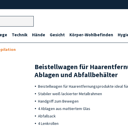
lege
Technik
Hände
Gesicht
Körper-Wohlbefinden
Hygi
pilation
Beistellwagen für Haarentfer
Ablagen und Abfallbehälter
Beistellwagen für Haarentfernungsprodukte ideal f
Stabiler weiß lackierter Metallrahmen
Handgriff zum Bewegen
4 Ablagen aus mattiertem Glas
Abfallsack
4 Lenkrollen