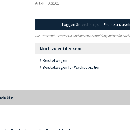
Art.-Nr.: AS101
Loggen Sie sich ein, um Preise anzuse
Die Preise auf Tecniwork.it sind nur nach Anmeldung auf der für Fach
Noch zu entdecken:
# Beistellwagen
# Beistellwagen für Wachsepilation
odukte