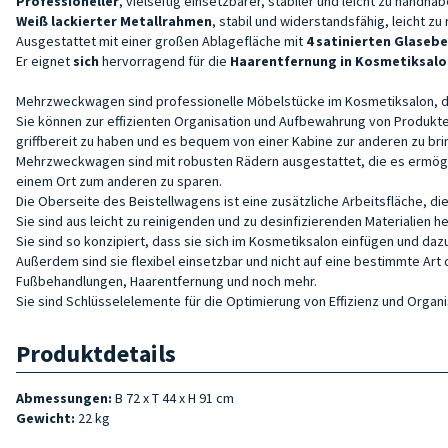
Professioneller
, vielseitig einsetzbarer, stabiler und leicht zu handh
Weiß
lackierter Metallrahmen
, stabil und widerstandsfähig, leicht zu
Ausgestattet mit einer großen Ablagefläche mit
4
satinierten Glasebe
Er eignet
sich
hervorragend für die
Haarentfernung in Kosmetiksal
Mehrzweckwagen sind professionelle Möbelstücke im Kosmetiksalon, die
Sie können zur effizienten Organisation und Aufbewahrung von Produkt
griffbereit zu haben und es bequem von einer Kabine zur anderen zu bri
Mehrzweckwagen sind mit robusten Rädern ausgestattet, die es ermöglic
einem Ort zum anderen zu sparen.
Die Oberseite des Beistellwagens ist eine zusätzliche Arbeitsfläche, di
Sie sind aus leicht zu reinigenden und zu desinfizierenden Materialien 
Sie sind so konzipiert, dass sie sich im Kosmetiksalon einfügen und da
Außerdem sind sie flexibel einsetzbar und nicht auf eine bestimmte A
Fußbehandlungen, Haarentfernung und noch mehr.
Sie sind Schlüsselelemente für die Optimierung von Effizienz und Organ
Produktdetails
Abmessungen:
B 72 x T 44 x H 91 cm
Gewicht:
22 kg