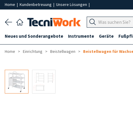
Home
|
Kundenbetreuung
|
Unsere Lösungen
|
Neues und Sonderangebote
Instrumente
Geräte
Fußpf
Home
Einrichtung
Beistellwagen
Beistellwagen für Wachse