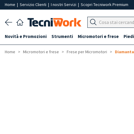
Home
|
Servizio Clienti
|
I nostri Servizi
|
Scopri Tecniwork Premium
Novità e Promozioni
Strumenti
Micromotori e frese
Piedi
Home
Micromotori e frese
Frese per Micromotori
Diamanta