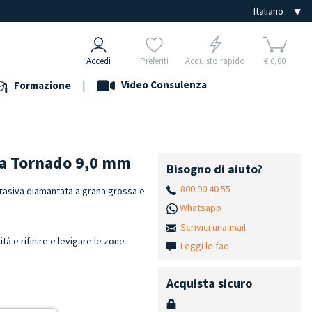
Accedi
Preferiti
Acquisto rapido
€ 0,00
|
Video Consulenza
Formazione
ta Tornado 9,0 mm
Bisogno di aiuto?
800 90 40 55
brasiva diamantata a grana grossa e
Whatsapp
Scrivici una mail
ità e rifinire e levigare le zone
Leggi le faq
Acquista sicuro