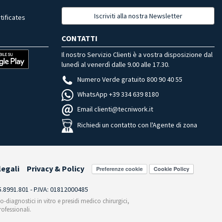
Iscriviti alla nostra Newsletter
tificates
CONTATTI
Il nostro Servizio Clienti è a vostra disposizione dal
lunedì al venerdì dalle 9.00 alle 17.30.
Numero Verde gratuito 800 90 40 55
WhatsApp +39 334 639 8180
Email clienti@tecniwork.it
Richiedi un contatto con l'Agente di zona
legali
Privacy & Policy
Preferenze cookie
55.8991.801 - P.IVA: 01812000485
co-diagnostici in vitro e presidi medico chirurgici,
ofessionali.