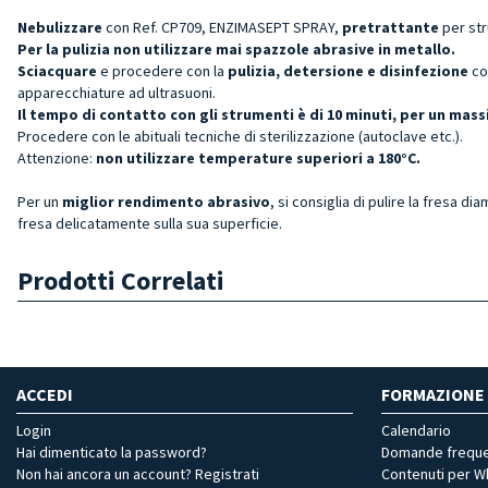
Nebulizzare
con Ref. CP709, ENZIMASEPT SPRAY,
pretrattante
per st
Per la pulizia non utilizzare mai spazzole abrasive in metallo.
Sciacquare
e procedere con la
pulizia, detersione e disinfezione
co
apparecchiature ad ultrasuoni.
Il tempo di contatto con gli strumenti è di 10 minuti, per un ma
Procedere con le abituali tecniche di sterilizzazione (autoclave etc.).
Attenzione:
non utilizzare temperature superiori a 180°C.
Per un
miglior rendimento abrasivo
, si consiglia di pulire la fresa di
fresa delicatamente sulla sua superficie.
Prodotti Correlati
ACCEDI
FORMAZIONE
Login
Calendario
Hai dimenticato la password?
Domande freque
Non hai ancora un account? Registrati
Contenuti per 