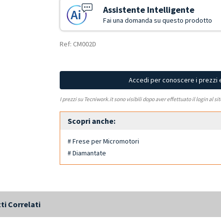
Assistente Intelligente
Fai una domanda su questo prodotto
Ref: CM002D
Accedi per conoscere i prezzi 
I prezzi su Tecniwork.it sono visibili dopo aver effettuato il login al si
Scopri anche:
# Frese per Micromotori
# Diamantate
ti Correlati