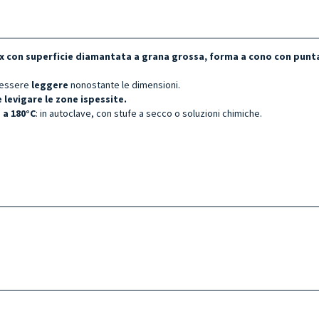
x con superficie diamantata a grana grossa, forma a cono con punta
i essere
leggere
nonostante le dimensioni.
 e levigare le zone ispessite.
o a 180°C
: in autoclave, con stufe a secco o soluzioni chimiche.