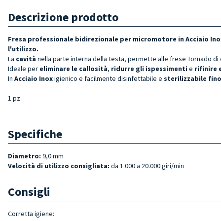
Descrizione prodotto
Fresa professionale bidirezionale per micromotore in Acciaio Ino
l'utilizzo.
La
cavità
nella parte interna della testa, permette alle frese Tornado d
Ideale per
eliminare le callosità
,
ridurre gli
ispessimenti
e
rifinire
In
Acciaio Inox
igienico e facilmente disinfettabile e
sterilizzabile fin
1 pz
Specifiche
Diametro:
9,0 mm
Velocità di utilizzo consigliata:
da 1.000 a 20.000 giri/min
Consigli
Corretta igiene: