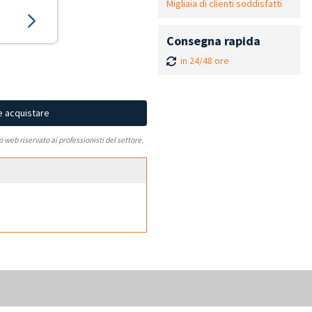
Migliaia di clienti soddisfatti
Consegna rapida
in 24/48 ore
e acquistare
to web riservato ai professionisti del settore.