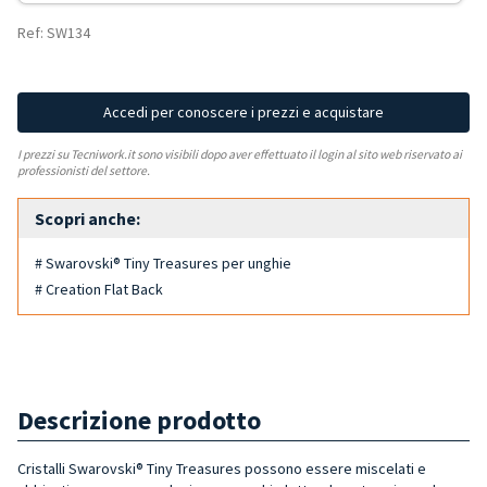
Ref: SW134
Accedi per conoscere i prezzi e acquistare
I prezzi su Tecniwork.it sono visibili dopo aver effettuato il login al sito web riservato ai
professionisti del settore.
Scopri anche:
# Swarovski® Tiny Treasures per unghie
# Creation Flat Back
Descrizione prodotto
Cristalli Swarovski® Tiny Treasures possono essere miscelati e