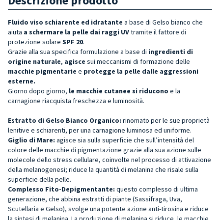
Descrizione prodotto
Fluido viso schiarente ed idratante
a base di Gelso bianco
che
aiuta
a schermare la pelle dai raggi UV
tramite il fattore di
protezione solare
SPF 20
.
Grazie alla sua specifica formulazione a base di
ingredienti di
origine naturale
,
agisce
sui meccanismi di formazione delle
macchie pigmentarie
e
protegge la pelle dalle aggressioni
esterne.
Giorno dopo giorno,
le macchie cutanee si riducono
e la
carnagione riacquista freschezza e luminosità.
Estratto di Gelso Bianco Organico:
rinomato per le sue proprietà
lenitive e schiarenti, per una carnagione luminosa ed uniforme.
Giglio di Mare:
agisce sia sulla superficie che sull’intensità del
colore delle macchie di pigmentazione grazie alla sua azione sulle
molecole dello stress cellulare, coinvolte nel processo di attivazione
della melanogenesi; riduce la quantità di melanina che risale sulla
superficie della pelle.
Complesso Fito-Depigmentante:
questo complesso di ultima
generazione, che abbina estratti di piante (Sassifraga, Uva,
Scutellaria e Gelso), svolge una potente azione anti-tirosina e riduce
la sintesi di melanina. La produzione di melanina si riduce, le macchie