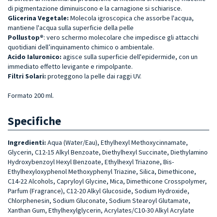
di pigmentazione diminuiscono e la carnagione si schiarisce.
Glicerina Vegetale:
Molecola igroscopica che assorbe l'acqua,
mantiene l'acqua sulla superficie della pelle
Pollustop®
: vero schermo molecolare che impedisce gli attacchi
quotidiani dell’inquinamento chimico o ambientale.
Acido Ialuronico:
agisce sulla superficie dell'epidermide, con un
immediato effetto levigante e rimpolpante.
Filtri Solari:
proteggono la pelle dai raggi UV.
Formato 200 ml.
Specifiche
Ingredienti:
Aqua (Water/Eau), Ethylhexyl Methoxycinnamate,
Glycerin, C12-15 Alkyl Benzoate, Diethylhexyl Succinate, Diethylamino
Hydroxybenzoyl Hexyl Benzoate, Ethylhexyl Triazone, Bis-
Ethylhexyloxyphenol Methoxyphenyl Triazine, Silica, Dimethicone,
C14-22 Alcohols, Capryloyl Glycine, Mica, Dimethicone Crosspolymer,
Parfum (Fragrance), C12-20 Alkyl Glucoside, Sodium Hydroxide,
Chlorphenesin, Sodium Gluconate, Sodium Stearoyl Glutamate,
Xanthan Gum, Ethylhexylglycerin, Acrylates/C10-30 Alkyl Acrylate