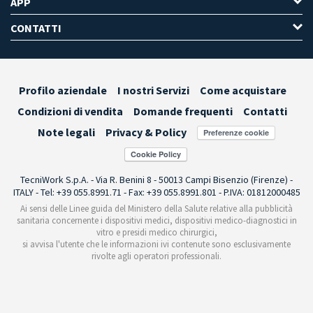
APP
CONTATTI
Profilo aziendale
I nostri Servizi
Come acquistare
Condizioni di vendita
Domande frequenti
Contatti
Note legali
Privacy & Policy
Preferenze cookie
TecniWork S.p.A. - Via R. Benini 8 - 50013 Campi Bisenzio (Firenze) -
ITALY - Tel: +39 055.8991.71 - Fax: +39 055.8991.801 - P.IVA: 01812000485
Ai sensi delle Linee guida del Ministero della Salute relative alla pubblicità
sanitaria concernente i dispositivi medici, dispositivi medico-diagnostici in
vitro e presidi medico chirurgici,
si avvisa l'utente che le informazioni ivi contenute sono esclusivamente
rivolte agli operatori professionali.