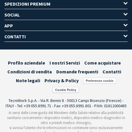
SPEDIZIONI PREMIUM
SOCIAL
APP
CONTATTI
Profilo aziendale
I nostri Servizi
Come acquistare
Condizioni di vendita
Domande frequenti
Contatti
Note legali
Privacy & Policy
Preferenze cookie
TecniWork S.p.A. - Via R. Benini 8 - 50013 Campi Bisenzio (Firenze) -
ITALY - Tel: +39 055.8991.71 - Fax: +39 055.8991.801 - P.IVA: 01812000485
Ai sensi delle Linee guida del Ministero della Salute relative alla pubblicità
sanitaria concernente i dispositivi medici, dispositivi medico-diagnostici in
vitro e presidi medico chirurgici,
si avvisa l'utente che le informazioni ivi contenute sono esclusivamente