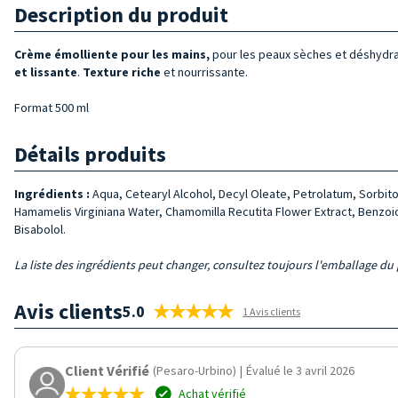
Description du produit
Crème émolliente pour les mains,
pour les peaux sèches et déshydr
et lissante
.
Texture riche
et nourrissante.
Format 500 ml
Détails produits
Ingrédients :
Aqua, Cetearyl Alcohol, Decyl Oleate, Petrolatum, Sorbit
Hamamelis Virginiana Water, Chamomilla Recutita Flower Extract, Benzoi
Bisabolol.
La liste des ingrédients peut changer, consultez toujours l'emballage du p
Avis clients
5.0
1 Avis clients
Client Vérifié
(Pesaro-Urbino)
|
Évalué le 3 avril 2026
Achat vérifié