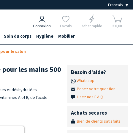
Connexion
Favoris
Achat rapide
€ 0,00
Soin du corps
Hygiène
Mobilier
our le salon
pour les mains 500
Besoin d'aide?
Whatsapp
Posez votre question
ches et déshydratées
Lisez nos F.A.Q.
itamines A et E, de l'acide
Achats secures
Bien de clients satisfaits