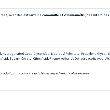
atées, avec des
extraits de camomille et d'hamamélis, des vitamines A 
ol, Hydrogenated Coco-Glycerides, Isopropyl Palmitate, Propylene Glycol, S
c Acid, Sodium Citrate, Citric Acid, Phenoxyethanol, Dehydroacetic Acid, A
roduit pour connaître la liste des ingrédients la plus récente.