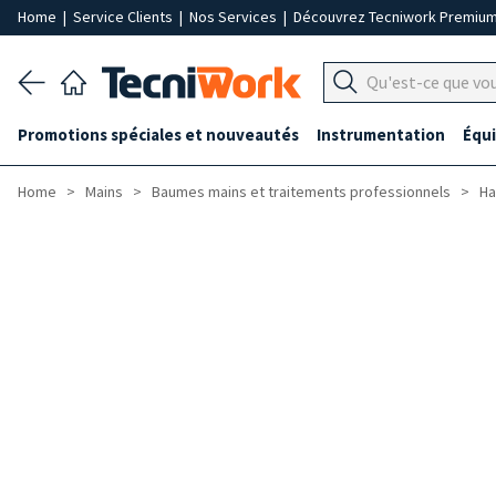
Home
|
Service Clients
|
Nos Services
|
Découvrez Tecniwork Premiu
Promotions spéciales et nouveautés
Instrumentation
Équ
Home
Mains
Baumes mains et traitements professionnels
Ha