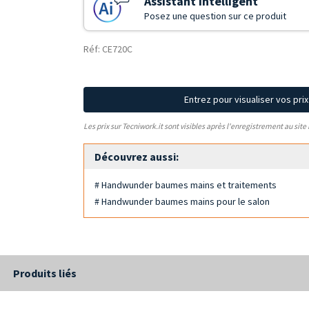
Assistant Intelligent
Posez une question sur ce produit
Réf: CE720C
Entrez pour visualiser vos pri
Les prix sur Tecniwork.it sont visibles après l'enregistrement au site
Découvrez aussi:
# Handwunder baumes mains et traitements
# Handwunder baumes mains pour le salon
Produits liés