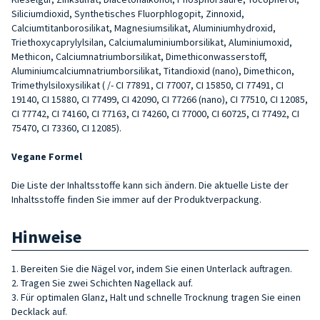
Siliciumdioxid, Synthetisches Fluorphlogopit, Zinnoxid,
Calciumtitanborosilikat, Magnesiumsilikat, Aluminiumhydroxid,
Triethoxycaprylylsilan, Calciumaluminiumborsilikat, Aluminiumoxid,
Methicon, Calciumnatriumborsilikat, Dimethiconwasserstoff,
Aluminiumcalciumnatriumborsilikat, Titandioxid (nano), Dimethicon,
Trimethylsiloxysilikat ( /- CI 77891, CI 77007, CI 15850, CI 77491, CI
19140, CI 15880, CI 77499, CI 42090, CI 77266 (nano), CI 77510, CI 12085,
CI 77742, CI 74160, CI 77163, CI 74260, CI 77000, CI 60725, CI 77492, CI
75470, CI 73360, CI 12085).
Vegane Formel
Die Liste der Inhaltsstoffe kann sich ändern. Die aktuelle Liste der
Inhaltsstoffe finden Sie immer auf der Produktverpackung.
Hinweise
1. Bereiten Sie die Nägel vor, indem Sie einen Unterlack auftragen.
2. Tragen Sie zwei Schichten Nagellack auf.
3. Für optimalen Glanz, Halt und schnelle Trocknung tragen Sie einen
Decklack auf.