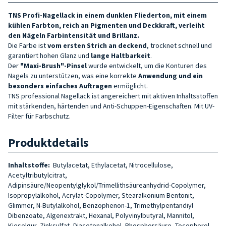
TNS Profi-Nagellack in einem dunklen Fliederton, mit einem
kühlen Farbton, reich an Pigmenten und Deckkraft, verleiht
den Nägeln Farbintensität und Brillanz.
Die Farbe ist
vom ersten Strich an deckend
, trocknet schnell und
garantiert hohen Glanz und
lange Haltbarkeit
.
Der
"Maxi-Brush"-Pinsel
wurde entwickelt, um die Konturen des
Nagels zu unterstützen, was eine korrekte
Anwendung und ein
besonders einfaches Auftragen
ermöglicht.
TNS professional Nagellack ist angereichert mit aktiven Inhaltsstoffen
mit stärkenden, härtenden und Anti-Schuppen-Eigenschaften. Mit UV-
Filter für Farbschutz.
Produktdetails
Inhaltstoffe:
Butylacetat, Ethylacetat, Nitrocellulose,
Acetyltributylcitrat,
Adipinsäure/Neopentylglykol/Trimellithsäureanhydrid-Copolymer,
Isopropylalkohol, Acrylat-Copolymer, Stearalkonium Bentonit,
Glimmer, N-Butylalkohol, Benzophenon-1, Trimethylpentandiyl
Dibenzoate, Algenextrakt, Hexanal, Polyvinylbutyral, Mannitol,
Kieselgur, Zinksulfat, Diacetonalkohol, Phosphorsäure, Tocopherol,