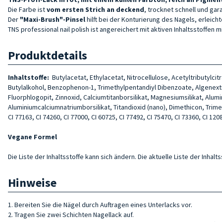
Die Farbe ist
vom ersten Strich an deckend
, trocknet schnell und ga
Der
"Maxi-Brush"-Pinsel
hilft bei der Konturierung des Nagels, erleich
TNS professional nail polish ist angereichert mit aktiven Inhaltsstoffe
Produktdetails
Inhaltstoffe:
Butylacetat, Ethylacetat, Nitrocellulose, Acetyltributylc
Butylalkohol, Benzophenon-1, Trimethylpentandiyl Dibenzoate, Algenextr
Fluorphlogopit, Zinnoxid, Calciumtitanborsilikat, Magnesiumsilikat, Alum
Aluminiumcalciumnatriumborsilikat, Titandioxid (nano), Dimethicon, Trimethyl
CI 77163, CI 74260, CI 77000, CI 60725, CI 77492, CI 75470, CI 73360, CI 1208
Vegane Formel
Die Liste der Inhaltsstoffe kann sich ändern. Die aktuelle Liste der Inha
Hinweise
1. Bereiten Sie die Nägel durch Auftragen eines Unterlacks vor.
2. Tragen Sie zwei Schichten Nagellack auf.