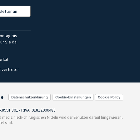
letter an
ontag bis
ür Sie da.
rk.it
svertreter
se
Cookie-Einstellungen
55.8991.801 - P.IVA: 01812000485
medizinisch-chirurgischen Mitteln wird der Benutzer darauf hingewiesen,
et sind.