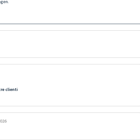
agen.
re clienti
2026