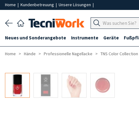
Home
|
Kundenbetreuung
|
Unsere Lösungen
|
Neues und Sonderangebote
Instrumente
Geräte
Fußpf
Home
Hände
Professionelle Nagellacke
TNS Color Collection