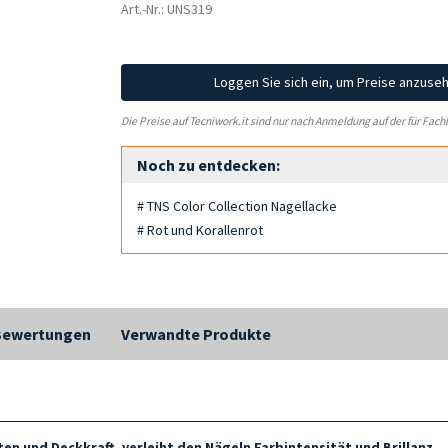
Art.-Nr.: UNS319
Loggen Sie sich ein, um Preise anzuse
Die Preise auf Tecniwork.it sind nur nach Anmeldung auf der für Fach
Noch zu entdecken:
# TNS Color Collection Nagellacke
# Rot und Korallenrot
Bewertungen
Verwandte Produkte
en und Deckkraft, verleiht den Nägeln Farbintensität und Brillanz.