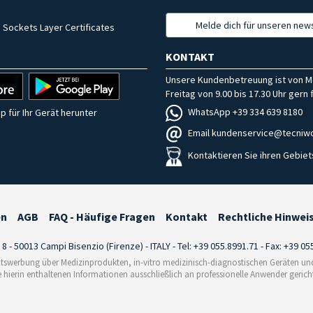
Melde dich für unseren news
 Sockets Layer Certificates
KONTAKT
Unsere Kundenbetreuung ist von M
Freitag von 9.00 bis 17.30 Uhr gern f
WhatsApp +39 334 639 8180
p für Ihr Gerät herunter
Email kundenservice@tecniwo
Kontaktieren Sie ihren Gebiet
en
AGB
FAQ - Häufige Fragen
Kontakt
Rechtliche Hinwei
i 8 - 50013 Campi Bisenzio (Firenze) - ITALY - Tel: +39 055.8991.71 - Fax: +39 0
tswerbung über Medizinprodukten, in-vitro medizinisch-diagnostischen Geräten und 
e hierin enthaltenen Informationen ausschließlich an professionelle Anwender gericht