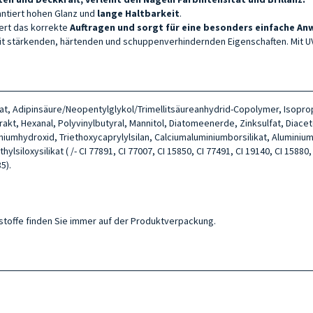
rantiert hohen Glanz und
lange Haltbarkeit
.
tert das korrekte
Auftragen und sorgt für eine besonders einfache A
n mit stärkenden, härtenden und schuppenverhindernden Eigenschaften. Mit U
itrat, Adipinsäure/Neopentylglykol/Trimellitsäureanhydrid-Copolymer, Isopr
akt, Hexanal, Polyvinylbutyral, Mannitol, Diatomeenerde, Zinksulfat, Diace
iniumhydroxid, Triethoxycaprylylsilan, Calciumaluminiumborsilikat, Alumini
siloxysilikat ( /- CI 77891, CI 77007, CI 15850, CI 77491, CI 19140, CI 15880, 
5).
ltsstoffe finden Sie immer auf der Produktverpackung.