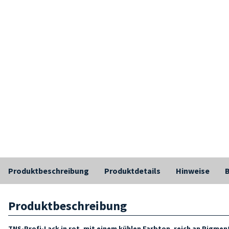
Produktbeschreibung
Produktdetails
Hinweise
Produktbeschreibung
TNS-Profi-Lack in
rot, mit einem kühlen Farbton, reich an Pigment