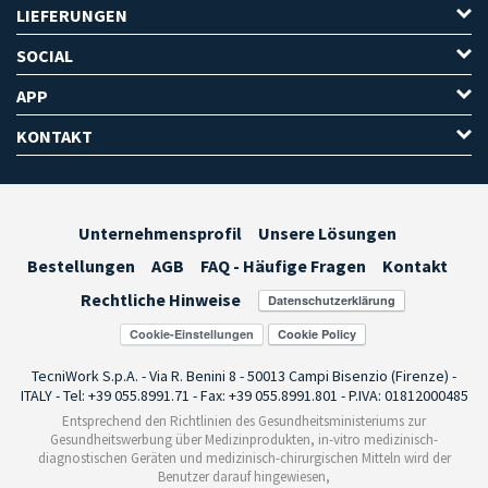
LIEFERUNGEN
SOCIAL
APP
KONTAKT
Unternehmensprofil
Unsere Lösungen
Bestellungen
AGB
FAQ - Häufige Fragen
Kontakt
Rechtliche Hinweise
Cookie-Einstellungen
TecniWork S.p.A. - Via R. Benini 8 - 50013 Campi Bisenzio (Firenze) -
ITALY - Tel: +39 055.8991.71 - Fax: +39 055.8991.801 - P.IVA: 01812000485
Entsprechend den Richtlinien des Gesundheitsministeriums zur
Gesundheitswerbung über Medizinprodukten, in-vitro medizinisch-
diagnostischen Geräten und medizinisch-chirurgischen Mitteln wird der
Benutzer darauf hingewiesen,