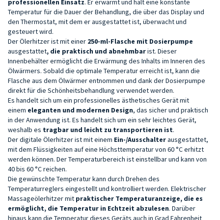
professionellen Einsatz
. Er erwärmt und hält eine konstante
Temperatur für die Dauer der Behandlung, die über das Display und
den Thermostat, mit dem er ausgestattet ist, überwacht und
gesteuert wird.
Der Ölerhitzer ist mit einer
250-ml-Flasche mit Dosierpumpe
ausgestattet
, die praktisch und abnehmbar
ist. Dieser
Innenbehälter ermöglicht die Erwärmung des Inhalts im Inneren des
Ölwärmers. Sobald die optimale Temperatur erreicht ist, kann die
Flasche aus dem Ölwärmer entnommen und dank der Dosierpumpe
direkt für die Schönheitsbehandlung verwendet werden.
Es handelt sich um ein professionelles ästhetisches Gerät mit
einem
eleganten und modernen Design
, das sicher und praktisch
in der Anwendung ist. Es handelt sich um ein sehr leichtes Gerät,
weshalb es
tragbar und leicht zu transportieren ist
.
Der digitale Ölerhitzer ist mit einem
Ein-/Ausschalter
ausgestattet,
mit dem Flüssigkeiten auf eine Höchsttemperatur von 60 °C erhitzt
werden können. Der Temperaturbereich ist einstellbar und kann von
40 bis 60 °C reichen.
Die gewünschte Temperatur kann durch Drehen des
Temperaturreglers eingestellt und kontrolliert werden. Elektrischer
Massageölerhitzer mit
praktischer Temperaturanzeige, die es
ermöglicht, die Temperatur in Echtzeit abzulesen
. Darüber
hinaus kann die Temperatur dieses Geräts auch in Grad Fahrenheit