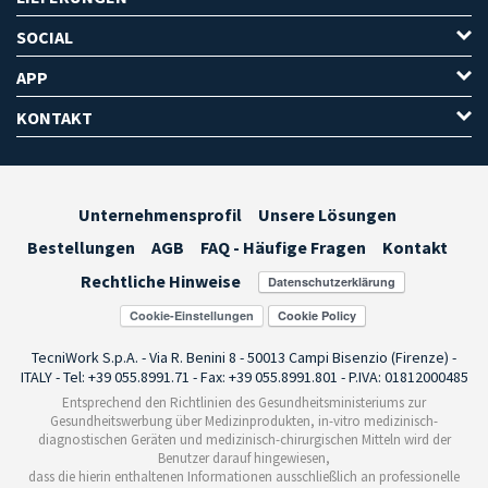
SOCIAL
APP
KONTAKT
Unternehmensprofil
Unsere Lösungen
Bestellungen
AGB
FAQ - Häufige Fragen
Kontakt
Rechtliche Hinweise
Cookie-Einstellungen
TecniWork S.p.A. - Via R. Benini 8 - 50013 Campi Bisenzio (Firenze) -
ITALY - Tel: +39 055.8991.71 - Fax: +39 055.8991.801 - P.IVA: 01812000485
Entsprechend den Richtlinien des Gesundheitsministeriums zur
Gesundheitswerbung über Medizinprodukten, in-vitro medizinisch-
diagnostischen Geräten und medizinisch-chirurgischen Mitteln wird der
Benutzer darauf hingewiesen,
dass die hierin enthaltenen Informationen ausschließlich an professionelle