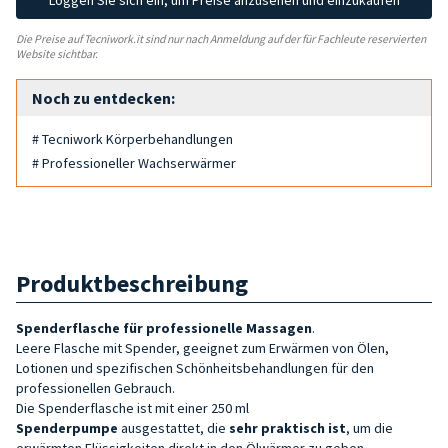
Loggen Sie sich ein, um Preise anzusehen und einzukaufen
Die Preise auf Tecniwork.it sind nur nach Anmeldung auf der für Fachleute reservierten
Website sichtbar.
Noch zu entdecken:
# Tecniwork Körperbehandlungen
# Professioneller Wachserwärmer
Produktbeschreibung
Spenderflasche für professionelle Massagen
.
Leere Flasche mit Spender, geeignet zum Erwärmen von Ölen,
Lotionen und spezifischen Schönheitsbehandlungen für den
professionellen Gebrauch.
Die Spenderflasche ist mit einer 250 ml
Spenderpumpe
ausgestattet, die
sehr praktisch ist
, um die
erwärmten Flüssigkeiten direkt in den Ölwärmer zu geben.