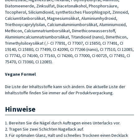
Diatomeenerde, Zinksulfat, Diacetonalkohol, Phosphorsäure,
Tocopherol, Siliciumdioxid, synthetisches Fluorphlogopit, Zinnoxid,
Calciumtitanborsilikat, Magnesiumsilikat, Aluminiumhydroxid,
Triethoxycaprylylsilan, Calciumaluminiumborsilikat, Aluminiumoxid,
Methicon, Calciumnatriumborsilikat, Dimethiconwasserstoff,
Aluminiumcalciumnatriumborsilikat, Titandioxid (nano), Dimethicon,
Trimethylsiloxysilikat ( /- CI 77891, CI 77007, CI 15850, CI 77491, CI
19140, CI 15880, CI 77499, CI 42090, CI 77266 (nano), CI 77510, CI 12085,
CI 77742, CI 74160, CI 77163, CI 74260, CI 77000, CI 60725, CI 77492, CI
75470, CI 73360, CI 12085).
Vegane Formel
Die Liste der Inhaltsstoffe kann sich ändern. Die aktuelle Liste der
Inhaltsstoffe finden Sie immer auf der Produktverpackung.
Hinweise
1. Bereiten Sie die Nägel durch Auftragen eines Unterlacks vor.
2. Tragen Sie zwei Schichten Nagellack auf.
3. Für optimalen Glanz, Halt und schnelles Trocknen einen Decklack