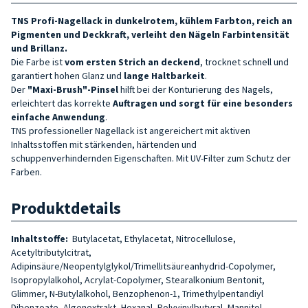
TNS Profi-Nagellack in dunkelrotem, kühlem Farbton, reich an
Pigmenten und Deckkraft, verleiht den Nägeln Farbintensität
und Brillanz.
Die Farbe ist
vom ersten Strich an deckend
, trocknet schnell und
garantiert hohen Glanz und
lange Haltbarkeit
.
Der
"Maxi-Brush"-Pinsel
hilft bei der Konturierung des Nagels,
erleichtert das korrekte
Auftragen und sorgt für eine besonders
einfache Anwendung
.
TNS professioneller Nagellack ist angereichert mit aktiven
Inhaltsstoffen mit stärkenden, härtenden und
schuppenverhindernden Eigenschaften. Mit UV-Filter zum Schutz der
Farben.
Produktdetails
Inhaltstoffe:
Butylacetat, Ethylacetat, Nitrocellulose,
Acetyltributylcitrat,
Adipinsäure/Neopentylglykol/Trimellitsäureanhydrid-Copolymer,
Isopropylalkohol, Acrylat-Copolymer, Stearalkonium Bentonit,
Glimmer, N-Butylalkohol, Benzophenon-1, Trimethylpentandiyl
Dibenzoate, Algenextrakt, Hexanal, Polyvinylbutyral, Mannitol,