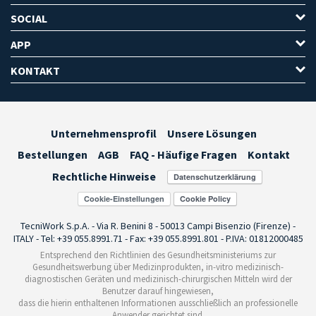
SOCIAL
APP
KONTAKT
Unternehmensprofil
Unsere Lösungen
Bestellungen
AGB
FAQ - Häufige Fragen
Kontakt
Rechtliche Hinweise
Cookie-Einstellungen
TecniWork S.p.A. - Via R. Benini 8 - 50013 Campi Bisenzio (Firenze) -
ITALY - Tel: +39 055.8991.71 - Fax: +39 055.8991.801 - P.IVA: 01812000485
Entsprechend den Richtlinien des Gesundheitsministeriums zur
Gesundheitswerbung über Medizinprodukten, in-vitro medizinisch-
diagnostischen Geräten und medizinisch-chirurgischen Mitteln wird der
Benutzer darauf hingewiesen,
dass die hierin enthaltenen Informationen ausschließlich an professionelle
Anwender gerichtet sind.