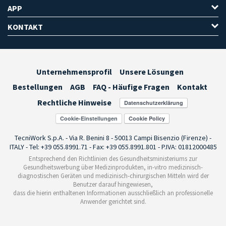
APP
KONTAKT
Unternehmensprofil
Unsere Lösungen
Bestellungen
AGB
FAQ - Häufige Fragen
Kontakt
Rechtliche Hinweise
Cookie-Einstellungen
TecniWork S.p.A. - Via R. Benini 8 - 50013 Campi Bisenzio (Firenze) -
ITALY - Tel: +39 055.8991.71 - Fax: +39 055.8991.801 - P.IVA: 01812000485
Entsprechend den Richtlinien des Gesundheitsministeriums zur
Gesundheitswerbung über Medizinprodukten, in-vitro medizinisch-
diagnostischen Geräten und medizinisch-chirurgischen Mitteln wird der
Benutzer darauf hingewiesen,
dass die hierin enthaltenen Informationen ausschließlich an professionelle
Anwender gerichtet sind.