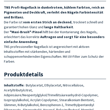
TNS Profi-Nagellack in dunkelrotem, kühlem Farbton, reich an
Pigmenten und Deckkraft, verleiht den Nägeln Farbintensität
und Brillanz.
Die Farbe ist
vom ersten Strich an deckend
, trocknet schnell und
garantiert hohen Glanz und
lange Haltbarkeit
.
Der
"Maxi-Brush"-Pinsel
hilft bei der Konturierung des Nagels,
erleichtert das korrekte
Auftragen und sorgt für eine besonders
einfache Anwendung
.
TNS professioneller Nagellack ist angereichert mit aktiven
Inhaltsstoffen mit stärkenden, härtenden und
schuppenverhindernden Eigenschaften. Mit UV-Filter zum Schutz der
Farben.
Produktdetails
Inhaltstoffe:
Butylacetat, Ethylacetat, Nitrocellulose,
Acetyltributylcitrat,
Adipinsäure/Neopentylglykol/Trimellitsäureanhydrid-Copolymer,
Isopropylalkohol, Acrylat-Copolymer, Stearalkonium Bentonit,
Glimmer, N-Butylalkohol, Benzophenon-1, Trimethylpentandiyl
Dibenzoate, Algenextrakt, Hexanal, Polyvinylbutyral, Mannitol,