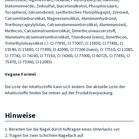
Diatomeenerde, Zinksulfat, Diacetonalkohol, Phosphorsäure,
Tocopherol, Siliciumdioxid, synthetisches Fluorphlogopit, Zinnoxid,
Calciumtitanborsilikat, Magnesiumsilikat, Aluminiumhydroxid,
Triethoxycaprylylsilan, Calciumaluminiumborsilikat, Aluminiumoxid,
Methicon, Calciumnatriumborsilikat, Dimethiconwasserstoff,
Aluminiumcalciumnatriumborsilikat, Titandioxid (nano), Dimethicon,
Trimethylsiloxysilikat ( /- CI 77891, CI 77007, CI 15850, CI 77491, CI
19140, CI 15880, CI 77499, CI 42090, CI 77266 (nano), CI 77510, CI 12085,
CI 77742, CI 74160, CI 77163, CI 74260, CI 77000, CI 60725, CI 77492, CI
75470, CI 73360, CI 12085).
Vegane Formel
Die Liste der Inhaltsstoffe kann sich ändern. Die aktuelle Liste der
Inhaltsstoffe finden Sie immer auf der Produktverpackung.
Hinweise
1. Bereiten Sie die Nägel durch Auftragen eines Unterlacks vor.
2. Tragen Sie zwei Schichten Nagellack auf.