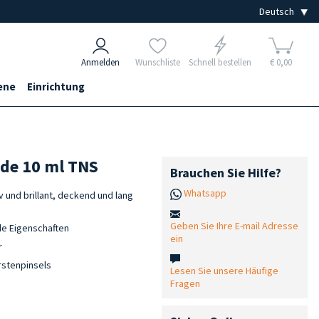
Anmelden
Wunschliste
Schnell bestellen
€ 0,00
ene
Einrichtung
ude 10 ml TNS
Brauchen Sie Hilfe?
Whatsapp
v und brillant, deckend und lang
Geben Sie Ihre E-mail Adresse
e Eigenschaften
ein
r
rstenpinsels
Lesen Sie unsere Häufige
Fragen