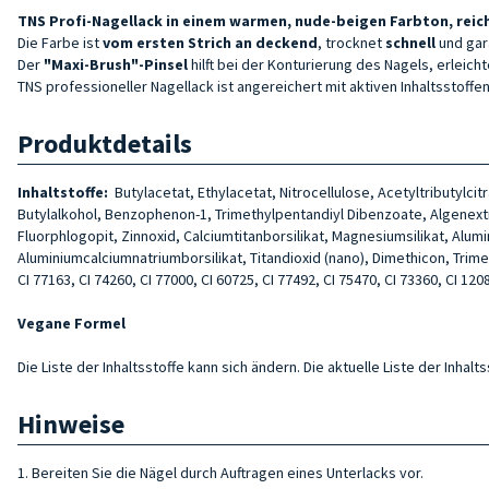
TNS Profi-Nagellack in einem warmen, nude-beigen Farbton, reich
Die Farbe ist
vom ersten Strich an deckend
, trocknet
schnell
und gar
Der
"Maxi-Brush"-Pinsel
hilft bei der Konturierung des Nagels, erleich
TNS professioneller Nagellack ist angereichert mit aktiven Inhaltsstof
Produktdetails
Inhaltstoffe:
Butylacetat, Ethylacetat, Nitrocellulose, Acetyltributylc
Butylalkohol, Benzophenon-1, Trimethylpentandiyl Dibenzoate, Algenextr
Fluorphlogopit, Zinnoxid, Calciumtitanborsilikat, Magnesiumsilikat, Alum
Aluminiumcalciumnatriumborsilikat, Titandioxid (nano), Dimethicon, Trimethyl
CI 77163, CI 74260, CI 77000, CI 60725, CI 77492, CI 75470, CI 73360, CI 1208
Vegane Formel
Die Liste der Inhaltsstoffe kann sich ändern. Die aktuelle Liste der Inha
Hinweise
1. Bereiten Sie die Nägel durch Auftragen eines Unterlacks vor.