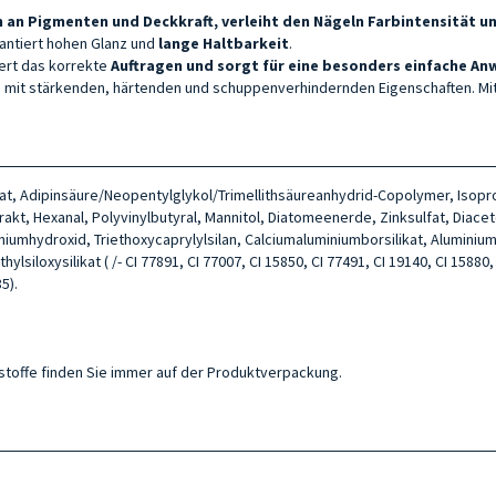
 an Pigmenten und Deckkraft, verleiht den Nägeln Farbintensität und
antiert hohen Glanz und
lange Haltbarkeit
.
tert das korrekte
Auftragen und sorgt für eine besonders einfache A
fen mit stärkenden, härtenden und schuppenverhindernden Eigenschaften. Mit
itrat, Adipinsäure/Neopentylglykol/Trimellithsäureanhydrid-Copolymer, Isop
akt, Hexanal, Polyvinylbutyral, Mannitol, Diatomeenerde, Zinksulfat, Diace
iniumhydroxid, Triethoxycaprylylsilan, Calciumaluminiumborsilikat, Alumini
siloxysilikat ( /- CI 77891, CI 77007, CI 15850, CI 77491, CI 19140, CI 15880, 
5).
ltsstoffe finden Sie immer auf der Produktverpackung.