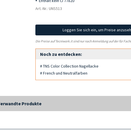
Enthält kein CI 77820
Art.-Nr.: UNS513
Loggen Sie sich ein, um Preise anzuse
Die Preise auf Tecniwork.it sind nur nach Anmeldung auf der für Fach
Noch zu entdecken:
# TNS Color Collection Nagellacke
# French und Neutralfarben
Verwandte Produkte