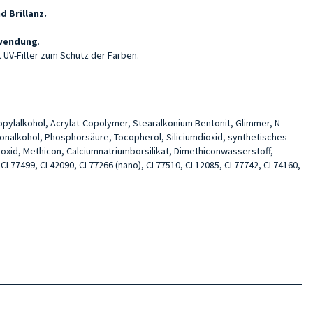
 Brillanz.
nwendung
.
 UV-Filter zum Schutz der Farben.
ropylalkohol, Acrylat-Copolymer, Stearalkonium Bentonit, Glimmer, N-
tonalkohol, Phosphorsäure, Tocopherol, Siliciumdioxid, synthetisches
umoxid, Methicon, Calciumnatriumborsilikat, Dimethiconwasserstoff,
CI 77499, CI 42090, CI 77266 (nano), CI 77510, CI 12085, CI 77742, CI 74160,