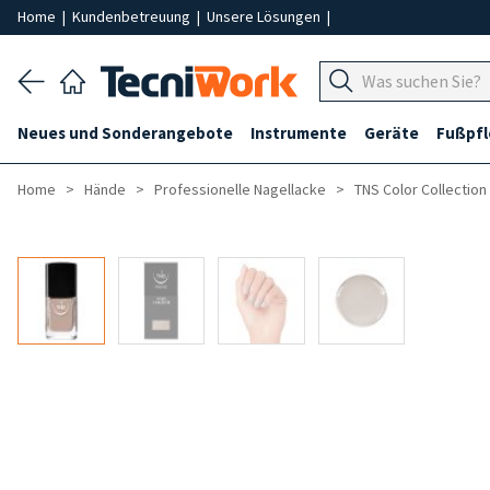
Home
|
Kundenbetreuung
|
Unsere Lösungen
|
Neues und Sonderangebote
Instrumente
Geräte
Fußpf
Home
Hände
Professionelle Nagellacke
TNS Color Collection