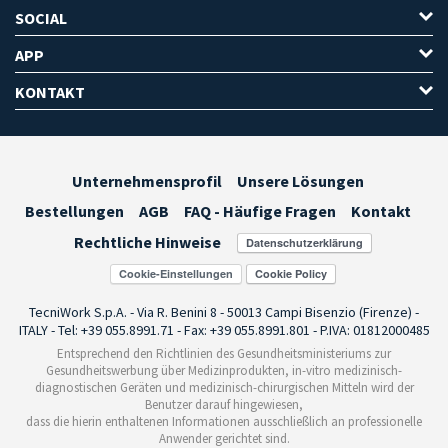
SOCIAL
APP
KONTAKT
Unternehmensprofil
Unsere Lösungen
Bestellungen
AGB
FAQ - Häufige Fragen
Kontakt
Rechtliche Hinweise
Cookie-Einstellungen
TecniWork S.p.A. - Via R. Benini 8 - 50013 Campi Bisenzio (Firenze) -
ITALY - Tel: +39 055.8991.71 - Fax: +39 055.8991.801 - P.IVA: 01812000485
Entsprechend den Richtlinien des Gesundheitsministeriums zur
Gesundheitswerbung über Medizinprodukten, in-vitro medizinisch-
diagnostischen Geräten und medizinisch-chirurgischen Mitteln wird der
Benutzer darauf hingewiesen,
dass die hierin enthaltenen Informationen ausschließlich an professionelle
Anwender gerichtet sind.