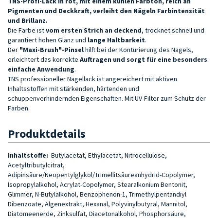
TNS-Profi-Lack in
rot, mit einem kühlen Farbton, reich an
Pigmenten und Deckkraft, verleiht den Nägeln Farbintensität
und Brillanz.
Die Farbe ist
vom ersten Strich an deckend
, trocknet schnell und
garantiert hohen Glanz und
lange Haltbarkeit
.
Der
"Maxi-Brush"-Pinsel
hilft bei der Konturierung des Nagels,
erleichtert das korrekte
Auftragen und sorgt für eine besonders
einfache Anwendung
.
TNS professioneller Nagellack ist angereichert mit aktiven
Inhaltsstoffen mit stärkenden, härtenden und
schuppenverhindernden Eigenschaften. Mit UV-Filter zum Schutz der
Farben.
Produktdetails
Inhaltstoffe:
Butylacetat, Ethylacetat, Nitrocellulose,
Acetyltributylcitrat,
Adipinsäure/Neopentylglykol/Trimellitsäureanhydrid-Copolymer,
Isopropylalkohol, Acrylat-Copolymer, Stearalkonium Bentonit,
Glimmer, N-Butylalkohol, Benzophenon-1, Trimethylpentandiyl
Dibenzoate, Algenextrakt, Hexanal, Polyvinylbutyral, Mannitol,
Diatomeenerde, Zinksulfat, Diacetonalkohol, Phosphorsäure,