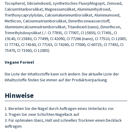
Tocopherol, Siliciumdioxid, synthetisches Fluorphlogopit, Zinnoxid,
Calciumtitanborsilikat, Magnesiumsilikat, Aluminiumhydroxid,
Triethoxycaprylylsilan, Calciumaluminiumborsilikat, Aluminiumoxid,
Methicon, Calciumnatriumborsilikat, Dimethiconwasserstoff,
Aluminiumcalciumnatriumborsilikat, Titandioxid (nano), Dimethicon,
Trimethylsiloxysilikat ( /- CI 77891, CI 77007, CI 15850, CI 77491, CI
19140, CI 15880, CI 77499, CI 42090, CI 77266 (nano), CI 77510, CI 12085,
CI 77742, CI 74160, CI 77163, CI 74260, CI 77000, CI 60725, CI 77492, CI
75470, CI 73360, CI 12085).
Vegane Formel
Die Liste der Inhaltsstoffe kann sich ändern. Die aktuelle Liste der
Inhaltsstoffe finden Sie immer auf der Produktverpackung.
Hinweise
1. Bereiten Sie die Nägel durch Auftragen eines Unterlacks vor.
2. Tragen Sie zwei Schichten Nagellack auf.
3. Für optimalen Glanz, Halt und schnelles Trocknen einen Decklack
auftragen.