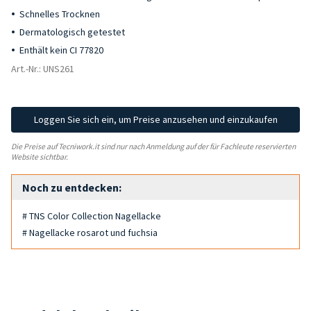
Schnelles Trocknen
Dermatologisch getestet
Enthält kein CI 77820
Art.-Nr.: UNS261
Loggen Sie sich ein, um Preise anzusehen und einzukaufen
Die Preise auf Tecniwork.it sind nur nach Anmeldung auf der für Fachleute reservierten
Website sichtbar.
Noch zu entdecken:
# TNS Color Collection Nagellacke
# Nagellacke rosarot und fuchsia