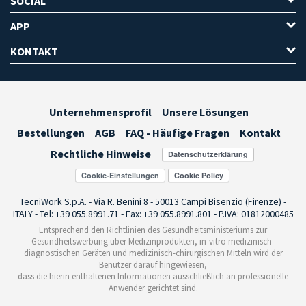
SOCIAL
APP
KONTAKT
Unternehmensprofil
Unsere Lösungen
Bestellungen
AGB
FAQ - Häufige Fragen
Kontakt
Rechtliche Hinweise
Cookie-Einstellungen
TecniWork S.p.A. - Via R. Benini 8 - 50013 Campi Bisenzio (Firenze) -
ITALY - Tel: +39 055.8991.71 - Fax: +39 055.8991.801 - P.IVA: 01812000485
Entsprechend den Richtlinien des Gesundheitsministeriums zur
Gesundheitswerbung über Medizinprodukten, in-vitro medizinisch-
diagnostischen Geräten und medizinisch-chirurgischen Mitteln wird der
Benutzer darauf hingewiesen,
dass die hierin enthaltenen Informationen ausschließlich an professionelle
Anwender gerichtet sind.