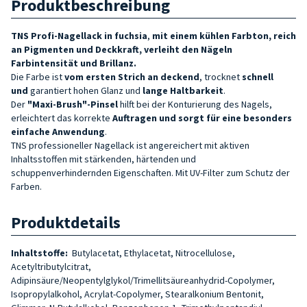
Produktbeschreibung
TNS Profi-Nagellack in fuchsia
,
mit einem kühlen Farbton, reich
an Pigmenten und Deckkraft, verleiht den Nägeln
Farbintensität und Brillanz.
Die Farbe ist
vom ersten Strich an deckend
, trocknet
schnell
und
garantiert hohen Glanz und
lange Haltbarkeit
.
Der
"Maxi-Brush"-Pinsel
hilft bei der Konturierung des Nagels,
erleichtert das korrekte
Auftragen und sorgt für eine besonders
einfache Anwendung
.
TNS professioneller Nagellack ist angereichert mit aktiven
Inhaltsstoffen mit stärkenden, härtenden und
schuppenverhindernden Eigenschaften. Mit UV-Filter zum Schutz der
Farben.
Produktdetails
Inhaltstoffe:
Butylacetat, Ethylacetat, Nitrocellulose,
Acetyltributylcitrat,
Adipinsäure/Neopentylglykol/Trimellitsäureanhydrid-Copolymer,
Isopropylalkohol, Acrylat-Copolymer, Stearalkonium Bentonit,