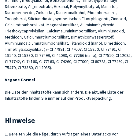
Glimmer, N-Butylalkohol, Benzophenon-1, Trimethylpentandiyl
Dibenzoate, Algenextrakt, Hexanal, Polyvinylbutyral, Mannitol,
Diatomeenerde, Zinksulfat, Diacetonalkohol, Phosphorsäure,
Tocopherol, Siliciumdioxid, synthetisches Fluorphlogopit, Zinnoxid,
Calciumtitanborsilikat, Magnesiumsilikat, Aluminiumhydroxid,
Triethoxycaprylylsilan, Calciumaluminiumborsilikat, Aluminiumoxid,
Methicon, Calciumnatriumborsilikat, Dimethiconwasserstoff,
Aluminiumcalciumnatriumborsilikat, Titandioxid (nano), Dimethicon,
Trimethylsiloxysilikat ( /- CI 77891, CI 77007, CI 15850, CI 77491, CI
19140, CI 15880, CI 77499, CI 42090, CI 77266 (nano), CI 77510, CI 12085,
CI 77742, CI 74160, CI 77163, CI 74260, CI 77000, CI 60725, CI 77492, CI
75470, CI 73360, CI 12085).
Vegane Formel
Die Liste der Inhaltsstoffe kann sich ändern. Die aktuelle Liste der
Inhaltsstoffe finden Sie immer auf der Produktverpackung.
Hinweise
1. Bereiten Sie die Nägel durch Auftragen eines Unterlacks vor.