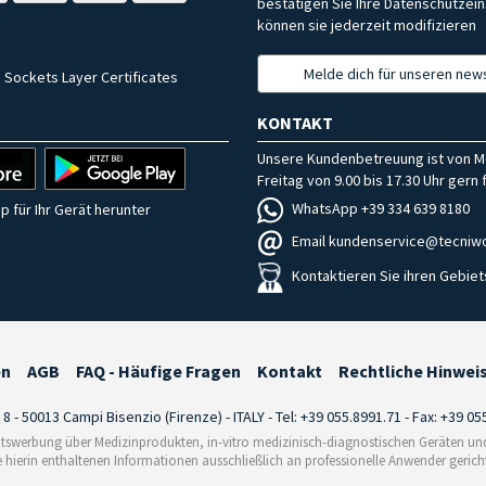
bestätigen Sie Ihre Datenschutzein
können sie jederzeit modifizieren
Melde dich für unseren news
 Sockets Layer Certificates
KONTAKT
Unsere Kundenbetreuung ist von M
Freitag von 9.00 bis 17.30 Uhr gern f
WhatsApp +39 334 639 8180
p für Ihr Gerät herunter
Email kundenservice@tecniwo
Kontaktieren Sie ihren Gebiet
en
AGB
FAQ - Häufige Fragen
Kontakt
Rechtliche Hinwei
i 8 - 50013 Campi Bisenzio (Firenze) - ITALY - Tel: +39 055.8991.71 - Fax: +39 0
tswerbung über Medizinprodukten, in-vitro medizinisch-diagnostischen Geräten und 
e hierin enthaltenen Informationen ausschließlich an professionelle Anwender gericht