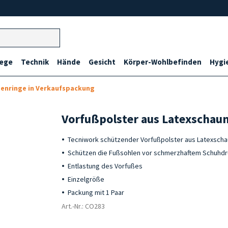
lege
Technik
Hände
Gesicht
Körper-Wohlbefinden
Hygi
enringe in Verkaufspackung
Vorfußpolster aus Latexschau
Tecniwork schützender Vorfußpolster aus Latexscha
Schützen die Fußsohlen vor schmerzhaftem Schuhd
Entlastung des Vorfußes
Einzelgröße
Packung mit 1 Paar
Art.-Nr.: CO283