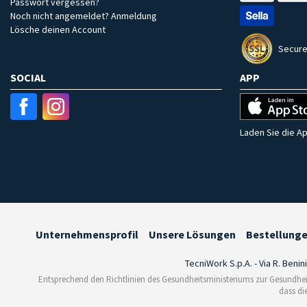
Passwort vergessen?
Noch nicht angemeldet? Anmeldung
Lösche deinen Account
Secure
SOCIAL
APP
Laden Sie die Ap
Unternehmensprofil
Unsere Lösungen
Bestellung
TecniWork S.p.A. - Via R. Benin
Entsprechend den Richtlinien des Gesundheitsministeriums zur Gesundhei
dass di