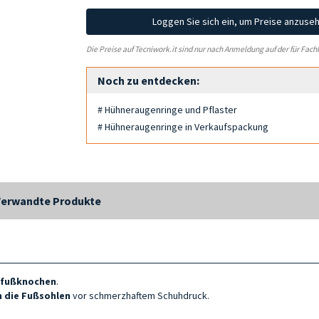
Loggen Sie sich ein, um Preise anzuse
Die Preise auf Tecniwork.it sind nur nach Anmeldung auf der für Fach
Noch zu entdecken:
# Hühneraugenringe und Pflaster
# Hühneraugenringe in Verkaufspackung
Verwandte Produkte
elfußknochen
.
 die Fußsohlen
vor schmerzhaftem Schuhdruck.