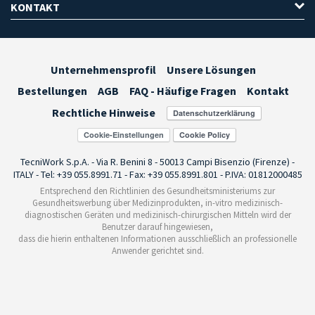
KONTAKT
Unternehmensprofil
Unsere Lösungen
Bestellungen
AGB
FAQ - Häufige Fragen
Kontakt
Rechtliche Hinweise
Cookie-Einstellungen
TecniWork S.p.A. - Via R. Benini 8 - 50013 Campi Bisenzio (Firenze) -
ITALY - Tel: +39 055.8991.71 - Fax: +39 055.8991.801 - P.IVA: 01812000485
Entsprechend den Richtlinien des Gesundheitsministeriums zur
Gesundheitswerbung über Medizinprodukten, in-vitro medizinisch-
diagnostischen Geräten und medizinisch-chirurgischen Mitteln wird der
Benutzer darauf hingewiesen,
dass die hierin enthaltenen Informationen ausschließlich an professionelle
Anwender gerichtet sind.