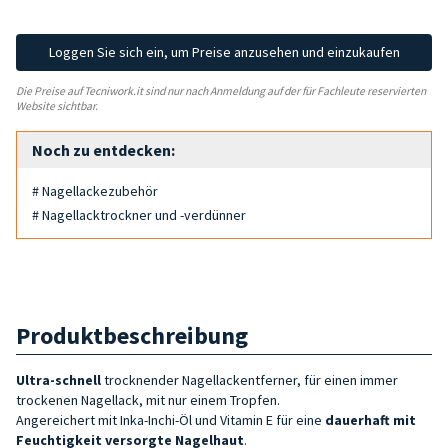
Loggen Sie sich ein, um Preise anzusehen und einzukaufen
Die Preise auf Tecniwork.it sind nur nach Anmeldung auf der für Fachleute reservierten
Website sichtbar.
Noch zu entdecken:
# Nagellackezubehör
# Nagellacktrockner und -verdünner
Produktbeschreibung
Ultra-schnell
trocknender Nagellackentferner, für einen immer
trockenen Nagellack, mit nur einem Tropfen.
Angereichert mit Inka-Inchi-Öl und Vitamin E für eine
dauerhaft mit
Feuchtigkeit versorgte Nagelhaut
.