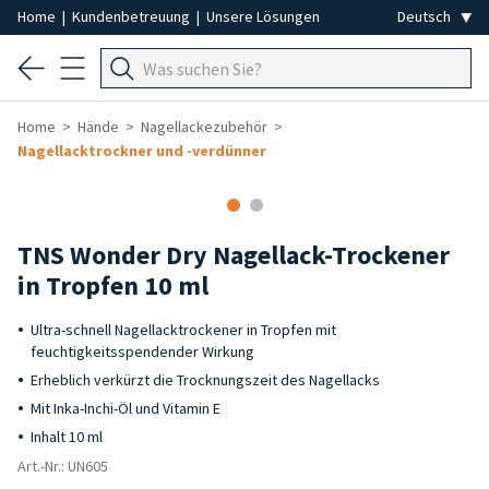
Home
|
Kundenbetreuung
|
Unsere Lösungen
Home
Hände
Nagellackezubehör
Nagellacktrockner und -verdünner
TNS Wonder Dry Nagellack-Trockener
in Tropfen 10 ml
Ultra-schnell Nagellacktrockener in Tropfen mit
feuchtigkeitsspendender Wirkung
Erheblich verkürzt die Trocknungszeit des Nagellacks
Mit Inka-Inchi-Öl und Vitamin E
Inhalt 10 ml
Art.-Nr.: UN605