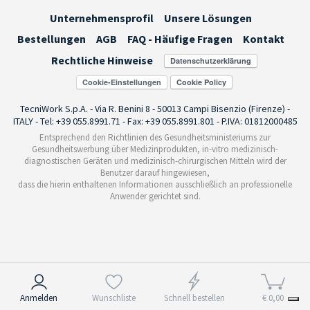
Unternehmensprofil
Unsere Lösungen
Bestellungen
AGB
FAQ - Häufige Fragen
Kontakt
Rechtliche Hinweise
Cookie-Einstellungen
TecniWork S.p.A. - Via R. Benini 8 - 50013 Campi Bisenzio (Firenze) -
ITALY - Tel: +39 055.8991.71 - Fax: +39 055.8991.801 - P.IVA: 01812000485
Entsprechend den Richtlinien des Gesundheitsministeriums zur
Gesundheitswerbung über Medizinprodukten, in-vitro medizinisch-
diagnostischen Geräten und medizinisch-chirurgischen Mitteln wird der
Benutzer darauf hingewiesen,
dass die hierin enthaltenen Informationen ausschließlich an professionelle
Anwender gerichtet sind.
Hinweis bei Erhebung
Anmelden
Wunschliste
Schnell bestellen
€ 0,00