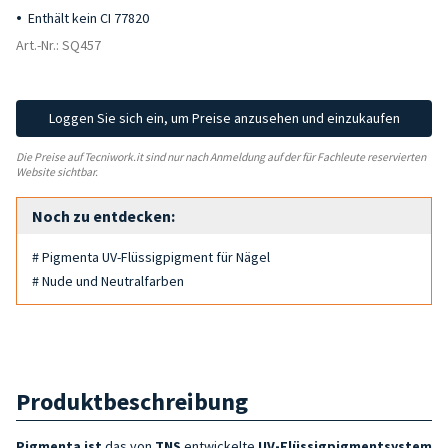
Enthält kein CI 77820
Art.-Nr.: SQ457
Loggen Sie sich ein, um Preise anzusehen und einzukaufen
Die Preise auf Tecniwork.it sind nur nach Anmeldung auf der für Fachleute reservierten
Website sichtbar.
Noch zu entdecken:
# Pigmenta UV-Flüssigpigment für Nägel
# Nude und Neutralfarben
Produktbeschreibung
Pigmenta ist
das von
TNS
entwickelte
UV-Flüssigpigmentsystem