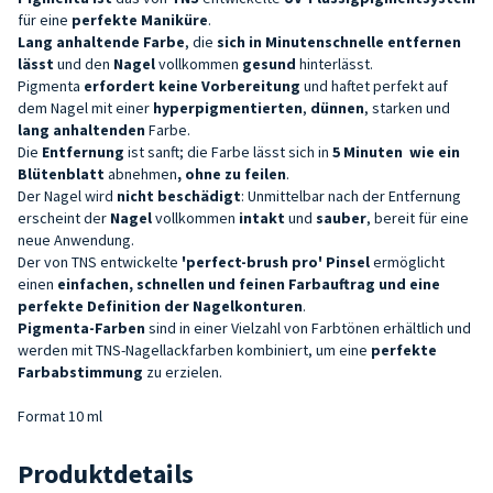
für eine
perfekte Maniküre
.
Lang anhaltende
Farbe
, die
sich in Minutenschnelle entfernen
lässt
und den
Nagel
vollkommen
gesund
hinterlässt.
Pigmenta
erfordert keine Vorbereitung
und haftet perfekt auf
dem Nagel mit einer
hyperpigmentierten
,
dünnen
, starken und
lang anhaltenden
Farbe.
Die
Entfernung
ist sanft; die Farbe lässt sich in
5 Minuten
wie ein
Blütenblatt
abnehmen
, ohne zu feilen
.
Der Nagel wird
nicht beschädigt
: Unmittelbar nach der Entfernung
erscheint der
Nagel
vollkommen
intakt
und
sauber
, bereit für eine
neue Anwendung.
Der von TNS entwickelte
'perfect-brush pro' Pinsel
ermöglicht
einen
einfachen, schnellen und feinen Farbauftrag und eine
perfekte Definition der Nagelkonturen
.
Pigmenta-Farben
sind in einer Vielzahl von Farbtönen erhältlich und
werden mit TNS-Nagellackfarben kombiniert, um eine
perfekte
Farbabstimmung
zu erzielen.
Format 10 ml
Produktdetails