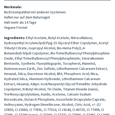
Merkmale:
Nicht kompatibel mit anderen Systemen
Haftet nur auf dem Naturnagel
Hält mehr als 14 Tage
Vegane Formel
Ingredients:
Ethyl Acetate, Butyl Acetate, Nitrocellulose,
Hydroxyethyl Acrylate/Ipdi/Ppg-15 Glyceryl Ether Copolymer, Acetyl
Tributyl Citrate, Isopropyl Alcohol, Bis-Hema Poly(1,4-
Butanediol)-9/Ipdi Copolymer, Bis-Trimethylbenzoyl Phenylphosphine
Oxide, Ethyl Trimethylbenzoyl Phenylphosphinate, Stearalkonium
Bentonite, Synthetic Fluorphlogopite, Tocopherol, Mannitol,
Diatomaceous Earth, Zinc Sulfate, Lithothamnion Calcareum Extract,
Hexanal, Silica, Diacetone Alcohol, Bht, Phosphoric Acid, Mica,
Hydrated Silica, Aluminum Hydroxide, Lithothamnion Calcareum
Extract, Hexanal, Adipic Acid/Neopentyl Glycol/Trimellitic Anhydride
Copolymer, N-Butyl Alcohol, Tin Oxide, Titanum Dioxide (nano),
Triethoxycaprylylsilane, Kaolin, Acetone, Calcium Sodium
Borosilicate, Distarch Phosphate, Isosorbide Dicaprylate/Caprate,
Anthocyanin, Hydrogen Dimethicone, Alcohol, Citric Acid, +/- (CI
15850, CI 15880, CI 77891, CI 77510, CI 19140, CI 60725, CI 77499, CI
77491, CI 77266 (nano), CI 73360, CI 77742, CI 77000, CI 77492, CI 12085,