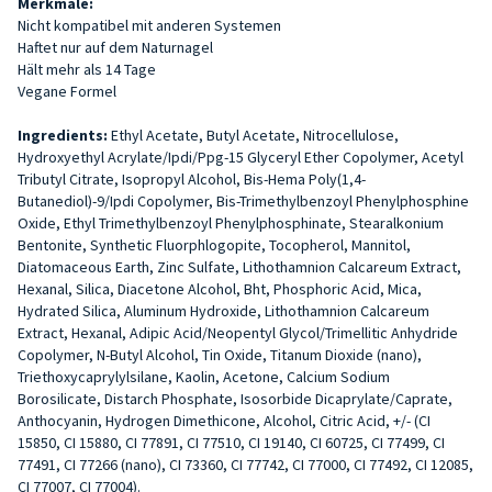
Merkmale:
Nicht kompatibel mit anderen Systemen
Haftet nur auf dem Naturnagel
Hält mehr als 14 Tage
Vegane Formel
Ingredients:
Ethyl Acetate, Butyl Acetate, Nitrocellulose,
Hydroxyethyl Acrylate/Ipdi/Ppg-15 Glyceryl Ether Copolymer, Acetyl
Tributyl Citrate, Isopropyl Alcohol, Bis-Hema Poly(1,4-
Butanediol)-9/Ipdi Copolymer, Bis-Trimethylbenzoyl Phenylphosphine
Oxide, Ethyl Trimethylbenzoyl Phenylphosphinate, Stearalkonium
Bentonite, Synthetic Fluorphlogopite, Tocopherol, Mannitol,
Diatomaceous Earth, Zinc Sulfate, Lithothamnion Calcareum Extract,
Hexanal, Silica, Diacetone Alcohol, Bht, Phosphoric Acid, Mica,
Hydrated Silica, Aluminum Hydroxide, Lithothamnion Calcareum
Extract, Hexanal, Adipic Acid/Neopentyl Glycol/Trimellitic Anhydride
Copolymer, N-Butyl Alcohol, Tin Oxide, Titanum Dioxide (nano),
Triethoxycaprylylsilane, Kaolin, Acetone, Calcium Sodium
Borosilicate, Distarch Phosphate, Isosorbide Dicaprylate/Caprate,
Anthocyanin, Hydrogen Dimethicone, Alcohol, Citric Acid, +/- (CI
15850, CI 15880, CI 77891, CI 77510, CI 19140, CI 60725, CI 77499, CI
77491, CI 77266 (nano), CI 73360, CI 77742, CI 77000, CI 77492, CI 12085,
CI 77007, CI 77004).