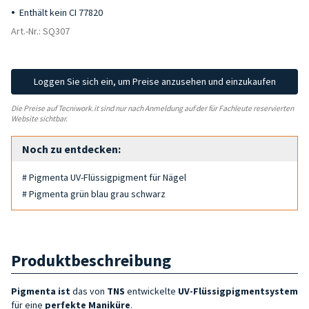
Enthält kein CI 77820
Art.-Nr.: SQ307
Loggen Sie sich ein, um Preise anzusehen und einzukaufen
Die Preise auf Tecniwork.it sind nur nach Anmeldung auf der für Fachleute reservierten
Website sichtbar.
Noch zu entdecken:
# Pigmenta UV-Flüssigpigment für Nägel
# Pigmenta grün blau grau schwarz
Produktbeschreibung
Pigmenta ist
das von
TNS
entwickelte
UV-Flüssigpigmentsystem
für eine
perfekte Maniküre
.