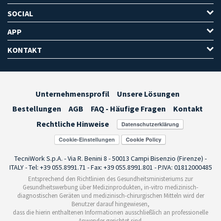
SOCIAL
APP
KONTAKT
Unternehmensprofil
Unsere Lösungen
Bestellungen
AGB
FAQ - Häufige Fragen
Kontakt
Rechtliche Hinweise
Cookie-Einstellungen
TecniWork S.p.A. - Via R. Benini 8 - 50013 Campi Bisenzio (Firenze) -
ITALY - Tel: +39 055.8991.71 - Fax: +39 055.8991.801 - P.IVA: 01812000485
Entsprechend den Richtlinien des Gesundheitsministeriums zur
Gesundheitswerbung über Medizinprodukten, in-vitro medizinisch-
diagnostischen Geräten und medizinisch-chirurgischen Mitteln wird der
Benutzer darauf hingewiesen,
dass die hierin enthaltenen Informationen ausschließlich an professionelle
Anwender gerichtet sind.