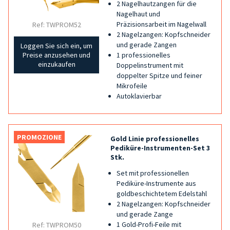
2 Nagelhautzangen für die
Nagelhaut und
Präzisionsarbeit im Nagelwall
Ref: TWPROM52
2 Nagelzangen: Kopfschneider
und gerade Zangen
Loggen Sie sich ein, um
1 professionelles
Preise anzusehen und
einzukaufen
Doppelinstrument mit
doppelter Spitze und feiner
Mikrofeile
Autoklavierbar
PROMOZIONE
Gold Linie professionelles
Pediküre-Instrumenten-Set 3
Stk.
Set mit professionellen
Pediküre-Instrumente aus
goldbeschichtetem Edelstahl
2 Nagelzangen: Kopfschneider
und gerade Zange
1 Gold-Profi-Feile mit
Ref: TWPROM50