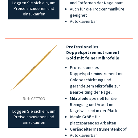
und Entfernen der Nagelhaut
Loggen Sie sich ein, um
Preise anzusehen und
Auch für die Trockenmaniküre
einzukaufen
geeignet
Autoklavierbar
Professionelles
Doppelspitzeninstrument
Gold mit feiner Mikrofeile
Professionelles
Doppelspitzeninstrument mit
Goldbeschichtung und
gerändeltem Mikrofeile zur
Bearbeitung der Nägel
Mikrofeile speziell für die
Ref: CF770G
Reinigung und Arbeit im
Nagelwall und in der Platte
Loggen Sie sich ein, um
Ideale Größe für
Preise anzusehen und
einzukaufen
platzsparendes Arbeiten
Gerändelter Instrumentenkopf
Autoklavierbar