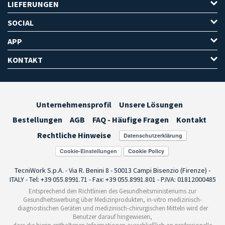
LIEFERUNGEN
SOCIAL
APP
KONTAKT
Unternehmensprofil
Unsere Lösungen
Bestellungen
AGB
FAQ - Häufige Fragen
Kontakt
Rechtliche Hinweise
Cookie-Einstellungen
TecniWork S.p.A. - Via R. Benini 8 - 50013 Campi Bisenzio (Firenze) -
ITALY - Tel: +39 055.8991.71 - Fax: +39 055.8991.801 - P.IVA: 01812000485
Entsprechend den Richtlinien des Gesundheitsministeriums zur
Gesundheitswerbung über Medizinprodukten, in-vitro medizinisch-
diagnostischen Geräten und medizinisch-chirurgischen Mitteln wird der
Benutzer darauf hingewiesen,