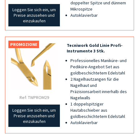
doppelter Spitze und dünnem
Mikrospitze
Loggen Sie sich ein, um
Autoklavierbar
Preise anzusehen und
einzukaufen
PROMOZIONE
Tecniwork Gold Linie Profi-
Instrumente 3 Stk.
Professionelles Maniküre- und
Pediküre-Angebot Set aus
goldbeschichtetem Edelstahl
2 Nagelhautzangen für die
Nagelhaut und
Präzisionsarbeit innerhalb des
Ref: TWPROM29
Nagelwalls
1 doppelspitziger
Hautabschieber aus
Loggen Sie sich ein, um
Preise anzusehen und
goldbeschichtetem Edelstahl
einzukaufen
Autoklavierbar