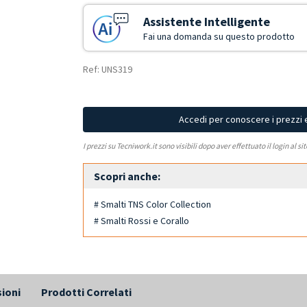
Assistente Intelligente
Fai una domanda su questo prodotto
Ref: UNS319
Accedi per conoscere i prezzi 
I prezzi su Tecniwork.it sono visibili dopo aver effettuato il login al si
Scopri anche:
# Smalti TNS Color Collection
# Smalti Rossi e Corallo
ioni
Prodotti Correlati