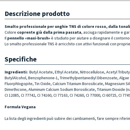
Descrizione prodotto
Smalto professionale per unghie TNS di colore rosso, dalla tonali
Colore
coprente già dalla prima passata
, asciuga rapidamente e gar
Il
pennello «maxi-brush»
è studiato per aiutare a disegnare il contorno 
Lo smalto professionale TNS è arricchito con attivi funzionali con proprie
Specifiche
Ingredienti:
Butyl Acetate, Ethyl Acetate, Nitrocellulose, Acetyl Tribut
ButylAlcohol, Benzophenone-1, Trimethylpentanediyl Dibenzoate, Algae Ext
Fluorphlogopite, Tin Oxide, Calcium Titanium Borosilicate, Magnesium Si
Dimethicone, Aluminum Calcium Sodium Borosilicate, Titanium Dioxide (nano)
CI 12085, CI 77742, CI 74160, CI 77163, CI 74260, CI 77000, CI 60725, CI 7749
Formula Vegana
La lista degli ingredienti può subire dei cambiamenti, fare sempre riferi