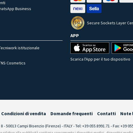
nti
WhatsApp Business
Secure Sockets Layer Cer
APP
Tecniwork istituzionale
Scarica l'App per il tuo dispositivo
TNS Cosmetics
Condizioni di vendita
Domande frequenti
Contatti
Note 
i 8 - 50013 Campi Bisenzio (Firenze) - ITALY - Tel: +39 055.8991.71 - Fax: +39 0
te relative alla pubblicità sanitaria concernente i dispositivi medici, dispositivi medi