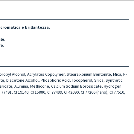
 cromatica e brillantezza.
ile
.
re.
sopropyl Alcohol, Acrylates Copolymer, Stearalkonium Bentonite, Mica, N-
te, Diacetone Alcohol, Phosphoric Acid, Tocopherol, Silica, Synthetic
silicate, Alumina, Methicone, Calcium Sodium Borosilicate, Hydrogen
77491, CI 19140, CI 15880, CI 77499, CI 42090, CI 77266 (nano), CI 77510,