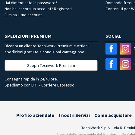
Hai dimenticato la password?
Domande freque
Non hai ancora un account? Registrati
Contenuti per 
Elimina il tuo account
SPEDIZIONI PREMIUM
SOCIAL
Diventa un cliente Tecniwork Premium e ottieni
spedizioni gratuite a condizioni vantaggiose.
Scopri Tecniwork Premium
Consegna rapida in 24/48 ore.
Spediamo con BRT - Corriere Espresso
Profilo aziendale
I nostri Servizi
Come acquistare
TecniWork S.p.A. - Via R. Benin
Ai sensi delle Linee guida del Ministero della Salu