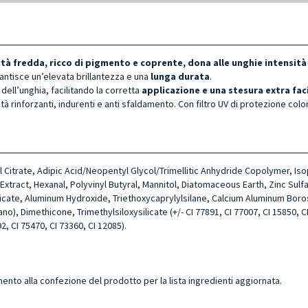
tà fredda, ricco di pigmento e coprente, dona alle unghie intensità
antisce un’elevata brillantezza e una
lunga durata
.
dell’unghia, facilitando la corretta
applicazione e una stesura extra fac
tà rinforzanti, indurenti e anti sfaldamento. Con filtro UV di protezione colo
yl Citrate, Adipic Acid/Neopentyl Glycol/Trimellitic Anhydride Copolymer, I
ract, Hexanal, Polyvinyl Butyral, Mannitol, Diatomaceous Earth, Zinc Sulfa
licate, Aluminum Hydroxide, Triethoxycaprylylsilane, Calcium Aluminum Boro
, Dimethicone, Trimethylsiloxysilicate (+/- CI 77891, CI 77007, CI 15850, CI 
2, CI 75470, CI 73360, CI 12085).
mento alla confezione del prodotto per la lista ingredienti aggiornata.