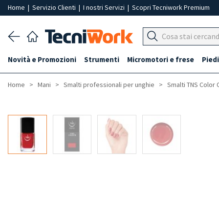
Home
|
Servizio Clienti
|
I nostri Servizi
|
Scopri Tecniwork Premium
Novità e Promozioni
Strumenti
Micromotori e frese
Piedi
Home
Mani
Smalti professionali per unghie
Smalti TNS Color 