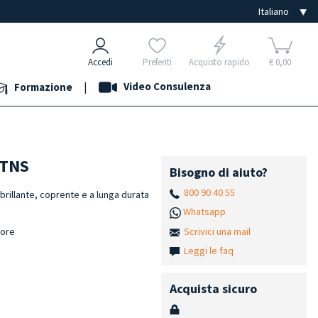
Accedi
Preferiti
Acquisto rapido
€ 0,00
|
Video Consulenza
Formazione
 TNS
Bisogno di aiuto?
800 90 40 55
brillante, coprente e a lunga durata
Whatsapp
Scrivici una mail
lore
h
Leggi le faq
Acquista sicuro