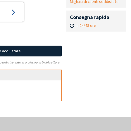
Migliaia di clienti soddisfatti
Consegna rapida
in 24/48 ore
e acquistare
to web riservato ai professionisti del settore.