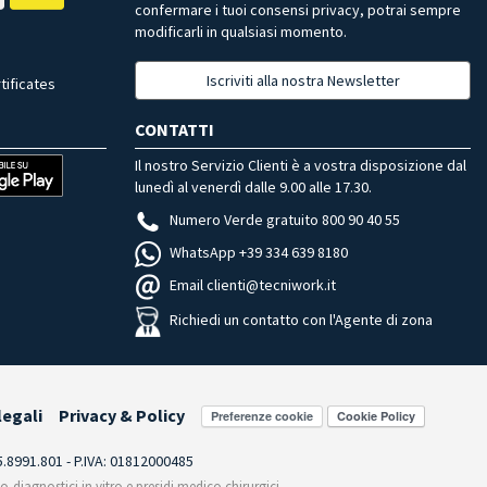
confermare i tuoi consensi privacy, potrai sempre
modificarli in qualsiasi momento.
Iscriviti alla nostra Newsletter
tificates
CONTATTI
Il nostro Servizio Clienti è a vostra disposizione dal
lunedì al venerdì dalle 9.00 alle 17.30.
Numero Verde gratuito 800 90 40 55
WhatsApp +39 334 639 8180
Email clienti@tecniwork.it
Richiedi un contatto con l'Agente di zona
legali
Privacy & Policy
Preferenze cookie
55.8991.801 - P.IVA: 01812000485
co-diagnostici in vitro e presidi medico chirurgici,