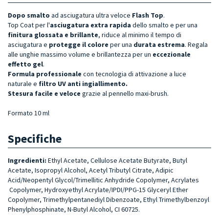
Dopo smalto
ad asciugatura ultra veloce
Flash Top
.
Top Coat per l'
asciugatura extra rapida
dello smalto e per una
finitura glossata e brillante
, riduce al minimo il tempo di
asciugatura e
protegge il colore
per una
durata estrema
. Regala
alle unghie massimo volume e brillantezza per un
eccezionale
effetto gel
.
Formula professionale
con tecnologia di attivazione a luce
naturale e
filtro UV anti ingiallimento.
Stesura facile e veloce
grazie al pennello maxi-brush.
Formato 10 ml
Specifiche
Ingredienti:
Ethyl Acetate, Cellulose Acetate Butyrate, Butyl
Acetate, Isopropyl Alcohol, Acetyl Tributyl Citrate, Adipic
Acid/Neopentyl Glycol/Trimellitic Anhydride Copolymer, Acrylates
Copolymer, Hydroxyethyl Acrylate/IPDI/PPG-15 Glyceryl Ether
Copolymer, Trimethylpentanediyl Dibenzoate, Ethyl Trimethylbenzoyl
Phenylphosphinate, N-Butyl Alcohol, CI 60725.