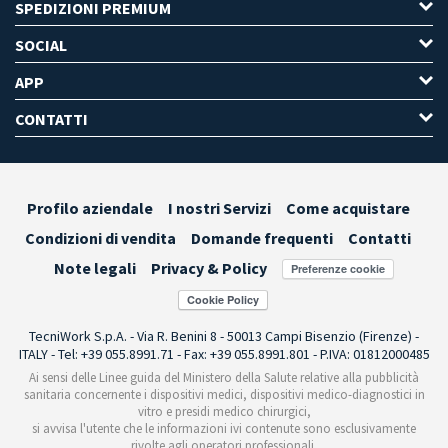
SPEDIZIONI PREMIUM
SOCIAL
APP
CONTATTI
Profilo aziendale
I nostri Servizi
Come acquistare
Condizioni di vendita
Domande frequenti
Contatti
Note legali
Privacy & Policy
Preferenze cookie
TecniWork S.p.A. - Via R. Benini 8 - 50013 Campi Bisenzio (Firenze) -
ITALY - Tel: +39 055.8991.71 - Fax: +39 055.8991.801 - P.IVA: 01812000485
Ai sensi delle Linee guida del Ministero della Salute relative alla pubblicità
sanitaria concernente i dispositivi medici, dispositivi medico-diagnostici in
vitro e presidi medico chirurgici,
si avvisa l'utente che le informazioni ivi contenute sono esclusivamente
rivolte agli operatori professionali.