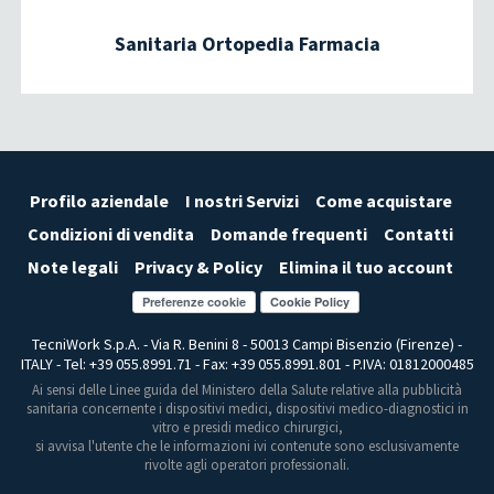
Sanitaria Ortopedia Farmacia
Profilo aziendale
I nostri Servizi
Come acquistare
Condizioni di vendita
Domande frequenti
Contatti
Note legali
Privacy & Policy
Elimina il tuo account
Preferenze cookie
TecniWork S.p.A. - Via R. Benini 8 - 50013 Campi Bisenzio (Firenze) -
ITALY - Tel: +39 055.8991.71 - Fax: +39 055.8991.801 - P.IVA: 01812000485
Ai sensi delle Linee guida del Ministero della Salute relative alla pubblicità
sanitaria concernente i dispositivi medici, dispositivi medico-diagnostici in
vitro e presidi medico chirurgici,
si avvisa l'utente che le informazioni ivi contenute sono esclusivamente
rivolte agli operatori professionali.