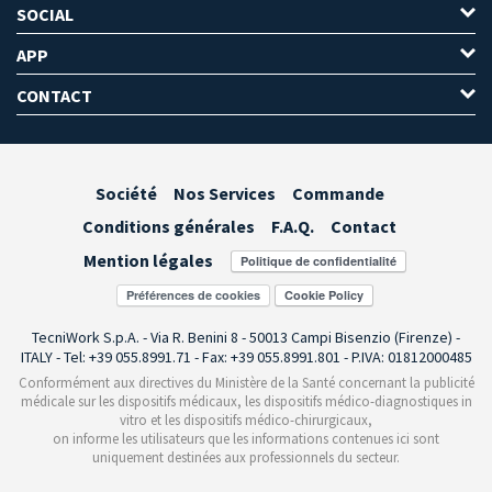
SOCIAL
APP
CONTACT
Société
Nos Services
Commande
Conditions générales
F.A.Q.
Contact
Mention légales
Préférences de cookies
TecniWork S.p.A. - Via R. Benini 8 - 50013 Campi Bisenzio (Firenze) -
ITALY - Tel: +39 055.8991.71 - Fax: +39 055.8991.801 - P.IVA: 01812000485
Conformément aux directives du Ministère de la Santé concernant la publicité
médicale sur les dispositifs médicaux, les dispositifs médico-diagnostiques in
vitro et les dispositifs médico-chirurgicaux,
on informe les utilisateurs que les informations contenues ici sont
uniquement destinées aux professionnels du secteur.