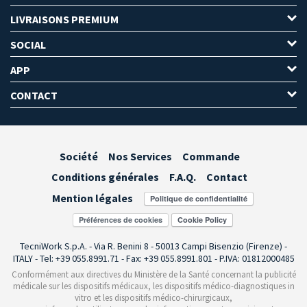
LIVRAISONS PREMIUM
SOCIAL
APP
CONTACT
Société
Nos Services
Commande
Conditions générales
F.A.Q.
Contact
Mention légales
Préférences de cookies
TecniWork S.p.A. - Via R. Benini 8 - 50013 Campi Bisenzio (Firenze) -
ITALY - Tel: +39 055.8991.71 - Fax: +39 055.8991.801 - P.IVA: 01812000485
Conformément aux directives du Ministère de la Santé concernant la publicité
médicale sur les dispositifs médicaux, les dispositifs médico-diagnostiques in
vitro et les dispositifs médico-chirurgicaux,