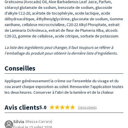
Gratissima (Avocado) Oil, Aloe Barbadensis Leaf Juice, Parfum,
stéaroyl glutamate de sodium, benzoate de sodium, glucoside
d'alkyle C12-20, acétate de tocophéryle, acide lactique, acide
déhydroacétique, éthylhexylglycérine, gluconate de sodium, Gomme
xanthane, cellulose microcristalline, C20-22 Alkyl Phosphate, extrait
de Laminaria Ochroleuca, extrait de fleur de Plumeria Alba, alcools
C20-22, gomme de cellulose, acide citrique, sorbate de potassium.
La liste des ingrédients peut changer, il faut toujours se référer à
l'emballage du produit pour obtenir la dernière liste d'ingrédients.
Conseilles
Appliquer généreusement la crème sur l'ensemble du visage et du
cou avant chaque exposition au soleil. Renouveler l'application toutes
les deux heures. Conserver à l'abri de la lumière et de la chaleur.
Avis clients
5.0
3 Avis clients
Silvia
(Massa-Carrara)
Évalué le 15 juillet 2026