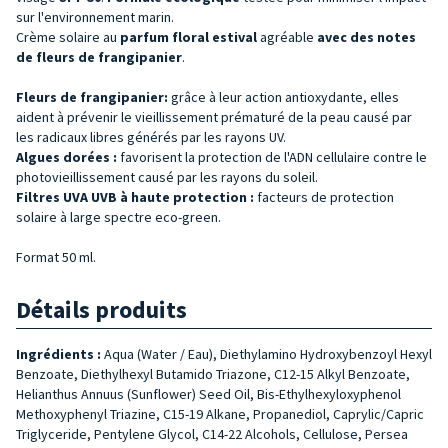
sur l'environnement marin.
Crème solaire au
parfum floral estival
agréable
avec des notes
de fleurs de
frangipanier
.
Fleurs de
frangipanier
:
grâce à leur action antioxydante, elles
aident à prévenir le vieillissement prématuré de la peau causé par
les radicaux libres générés par les rayons UV.
Algues dorées :
favorisent la protection de l'ADN cellulaire contre le
photovieillissement causé par les rayons du soleil.
Filtres UVA UVB à haute protection :
facteurs de protection
solaire à large spectre eco-green.
Format 50 ml.
Détails produits
Ingrédients :
Aqua (Water / Eau), Diethylamino Hydroxybenzoyl Hexyl
Benzoate, Diethylhexyl Butamido Triazone, C12-15 Alkyl Benzoate,
Helianthus Annuus (Sunflower) Seed Oil, Bis-Ethylhexyloxyphenol
Methoxyphenyl Triazine, C15-19 Alkane, Propanediol, Caprylic/Capric
Triglyceride, Pentylene Glycol, C14-22 Alcohols, Cellulose, Persea