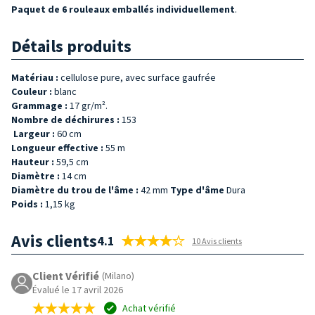
Paquet de 6 rouleaux emballés individuellement
.
Détails produits
Matériau :
cellulose pure, avec surface gaufrée
Couleur :
blanc
Grammage :
17 gr/m².
Nombre de déchirures :
153
Largeur :
60 cm
Longueur effective :
55 m
Hauteur :
59,5 cm
Diamètre :
14 cm
Diamètre du trou de l'âme :
42 mm
Type d'âme
Dura
Poids :
1,15 kg
Avis clients
4.1
10 Avis clients
Client Vérifié
(Milano)
Évalué le 17 avril 2026
Achat vérifié