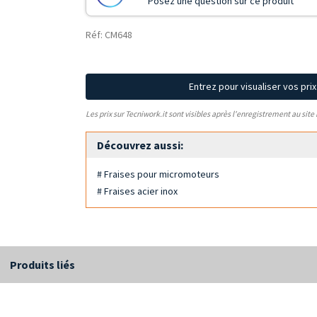
Posez une question sur ce produit
Réf: CM648
Entrez pour visualiser vos pri
Les prix sur Tecniwork.it sont visibles après l'enregistrement au site
Découvrez aussi:
# Fraises pour micromoteurs
# Fraises acier inox
Produits liés