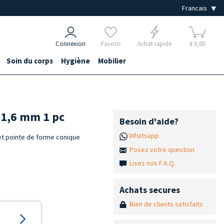
Connexion
Favoris
Achat rapide
€ 0,00
Soin du corps
Hygiène
Mobilier
r 1,6 mm 1 pc
Besoin d'aide?
Whatsapp
et pointe de forme conique
Posez votre question
Lisez nos F.A.Q.
Achats secures
Bien de clients satisfaits