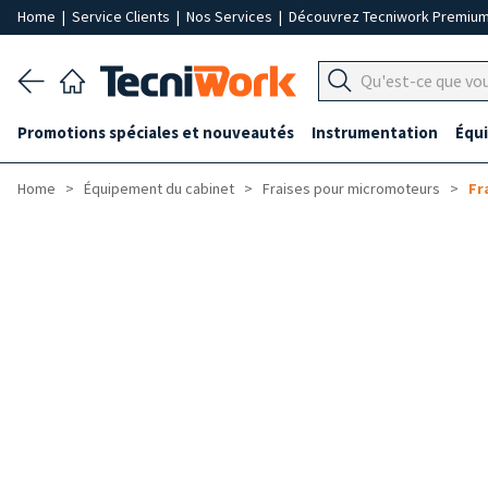
Home
|
Service Clients
|
Nos Services
|
Découvrez Tecniwork Premiu
Promotions spéciales et nouveautés
Instrumentation
Équ
Home
Équipement du cabinet
Fraises pour micromoteurs
Fr