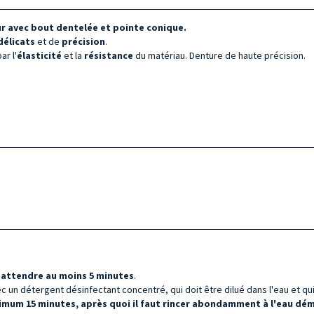
ur avec bout dentelée et pointe conique.
délicats
et de
précision
.
ar l'
élasticité
et la
résistance
du matériau. Denture de haute précision.
t
attendre au moins 5 minutes
.
 un détergent désinfectant concentré, qui doit être dilué dans l'eau et qui 
imum 15 minutes, après quoi il faut rincer abondamment à l'eau démi