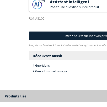
Assistant Intelligent
Posez une question sur ce produit
Réf: AS100
Entrez pour visualiser vos pri
Les prix sur Tecniwork.it sont visibles après l'enregistrement au site
Découvrez aussi:
# Guéridons
# Guéridons multi-usage
Produits liés