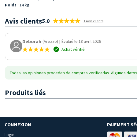
Poids :
14 kg
Avis clients
5.0
1 Avis clients
Deborah
(Arezzo)
|
Évalué le 18 avril 2026
Achat vérifié
Todas las opiniones proceden de compras verificadas. Algunos datos
Produits liés
CONNEXION
PAIEMENT SÉ
Login