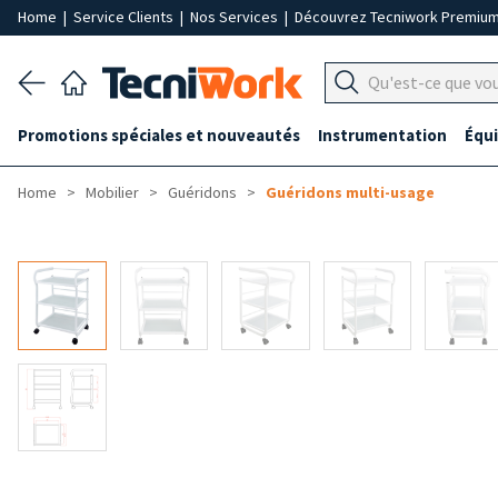
Home
|
Service Clients
|
Nos Services
|
Découvrez Tecniwork Premiu
Promotions spéciales et nouveautés
Instrumentation
Équ
Home
Mobilier
Guéridons
Guéridons multi-usage