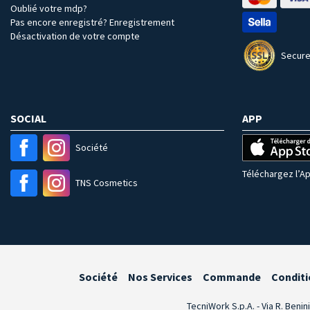
Oublié votre mdp?
Pas encore enregistré? Enregistrement
Désactivation de votre compte
Secure
SOCIAL
APP
Société
Téléchargez l’Ap
TNS Cosmetics
Société
Nos Services
Commande
Conditi
TecniWork S.p.A. - Via R. Benin