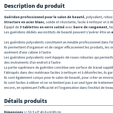
Description du produit
Guéridon professionnel pour le salon de beauté
, polyvalent, robus
Structure en acier
blanc
, solide et résistante, facile à nettoyer et à d
Équipé de
3 tablettes en verre satiné
avec
barre de rangement,
fac
Les guéridons dédiés aux instituts de beauté peuvent s'avérer être un
e
Les
guéridons
polyvalents constituent un meuble professionnel dans l'ins
Ils permettent d'organiser et de ranger efficacement les produits, les ou
aisément d'une cabine à l'autre.
Les
guéridons
polyvalents sont équipés de roues robustes qui permetten
des instruments d'un endroit à l'autre.
La partie supérieure du guéridon constitue une surface de travail suppl
Fabriqués dans des matériaux faciles à nettoyer et à désinfecter, ils ga
Ils sont également conçus pour le salon de beauté, pour créer un enviro
Ils sont faciles à utiliser et ne se limitent pas à un seul type de traitem
encore, en optimisant l'efficacité et l'organisation dans l'institut de beau
Détails produits
Dimensions :
L 53,5 x P 43,6 x H 80 cm