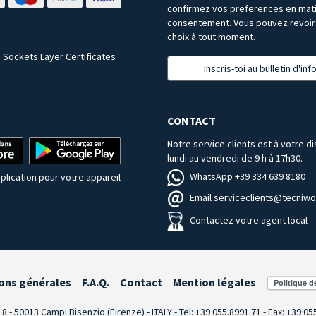
confirmez vos preferences en mat
consentement. Vous pouvez revoir 
choix à tout moment.
 Sockets Layer Certificates
Inscris-toi au bulletin d'in
CONTACT
Notre service clients est à votre d
lundi au vendredi de 9 h à 17h30.
WhatsApp +39 334 639 8180
plication pour votre appareil
Email serviceclients@tecniwor
Contactez votre agent local
ons générales
F.A.Q.
Contact
Mention légales
i 8 - 50013 Campi Bisenzio (Firenze) - ITALY - Tel: +39 055.8991.71 - Fax: +39 0