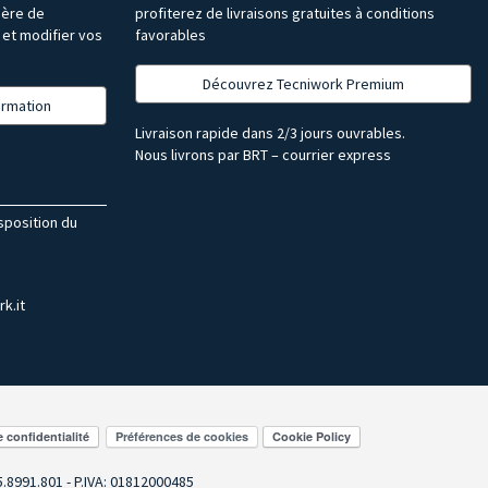
ière de
profiterez de livraisons gratuites à conditions
et modifier vos
favorables
Découvrez Tecniwork Premium
formation
Livraison rapide dans 2/3 jours ouvrables.
Nous livrons par BRT – courrier express
isposition du
k.it
Préférences de cookies
55.8991.801 - P.IVA: 01812000485