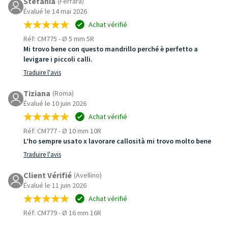
Stefania
(Ferrara)
Évalué le 14 mai 2026
Achat vérifié
Réf: CM775
-
Ø 5 mm 5R
Mi trovo bene con questo mandrillo perché è perfetto a
levigare i piccoli calli.
Traduire l'avis
Tiziana
(Roma)
Évalué le 10 juin 2026
Achat vérifié
Réf: CM777
-
Ø 10 mm 10R
L’ho sempre usato x lavorare callosità mi trovo molto bene
Traduire l'avis
Client Vérifié
(Avellino)
Évalué le 11 juin 2026
Achat vérifié
Réf: CM779
-
Ø 16 mm 16R