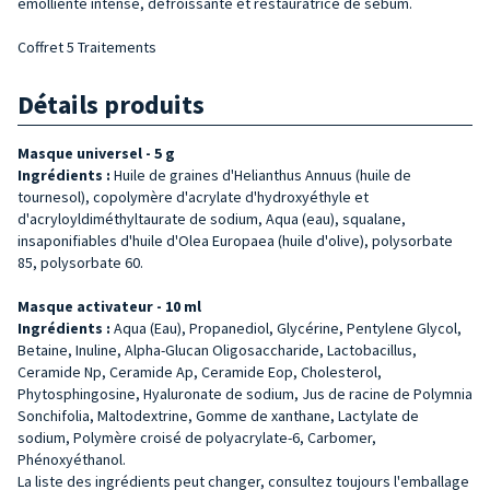
émolliente intense, défroissante et restauratrice de sébum.
Coffret 5 Traitements
Détails produits
Masque universel - 5 g
Ingrédients :
Huile de graines d'Helianthus Annuus (huile de
tournesol), copolymère d'acrylate d'hydroxyéthyle et
d'acryloyldiméthyltaurate de sodium, Aqua (eau), squalane,
insaponifiables d'huile d'Olea Europaea (huile d'olive), polysorbate
85, polysorbate 60.
Masque activateur - 10 ml
Ingrédients :
Aqua (Eau), Propanediol, Glycérine, Pentylene Glycol,
Betaine, Inuline, Alpha-Glucan Oligosaccharide, Lactobacillus,
Ceramide Np, Ceramide Ap, Ceramide Eop, Cholesterol,
Phytosphingosine, Hyaluronate de sodium, Jus de racine de Polymnia
Sonchifolia, Maltodextrine, Gomme de xanthane, Lactylate de
sodium, Polymère croisé de polyacrylate-6, Carbomer,
Phénoxyéthanol.
La liste des ingrédients peut changer, consultez toujours l'emballage