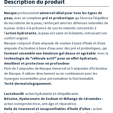
Description du produit
Masque
professionnel
universel
idéal pour tous les types de
peau
, avec un complexe
pré et probiotique
qui favorise l'équilibre
du microbiote de la peau, renforçant ainsi les défenses naturelles de
la peau. Grâce à la présence de sucres naturels concentrés à
l'
action hydratante
, la peau est saine et éclatante, retrouvant son
confort originel.
Masque composé d'une ampoule de soutien à base d'huile et d'une
ampoule d'activation à base d'eau avec des pré et probiotiques, qui
forment ensemble une émulsion-gel douce et agréable
. Avec la
technologie du "véhicule actif" pour un effet hydratant,
émollient et protecteur en profondeur
.
Pack de 5 ampoules de Masque Universel et 5 ampoules d'Activateur
de Masque. À utiliser directement ou en combinaison avec les
Synergies essentielles pour personnaliser la fonctionnalité.
Testé dermatologiquement.
Lactobacilli
: action hydratante et rééquilibrante.
Bétaïne, Hyaluronate de Sodium et Mélange de Céramides :
action osmoprotectrice, anti-âge et réparatrice.
Huile de tournesol et insaponifiables d'huile d'olive :
action