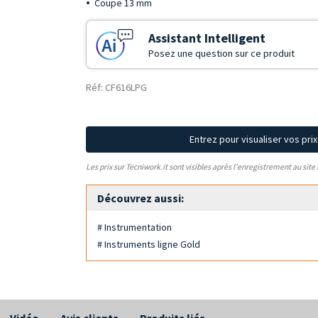
Coupe 13 mm
Assistant Intelligent
Posez une question sur ce produit
Réf: CF616LPG
Entrez pour visualiser vos pri
Les prix sur Tecniwork.it sont visibles après l'enregistrement au site
Découvrez aussi:
# Instrumentation
# Instruments ligne Gold
Vidéo
Avis clients
Produits liés