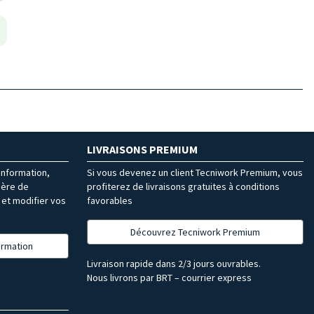
LIVRAISONS PREMIUM
’information,
Si vous devenez un client Tecniwork Premium, vous
ière de
profiterez de livraisons gratuites à conditions
et modifier vos
favorables
Découvrez Tecniwork Premium
formation
Livraison rapide dans 2/3 jours ouvrables.
Nous livrons par BRT – courrier express