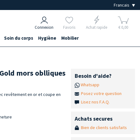
Connexion
Favoris
Achat rapide
€ 0,00
Soin du corps
Hygiène
Mobilier
 Gold mors oblliques
Besoin d'aide?
Whatsapp
Posez votre question
vec revêtement en or et coupe en
Lisez nos F.A.Q.
rmeture
Achats secures
Bien de clients satisfaits