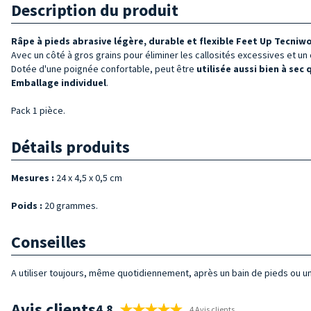
Description du produit
Râpe à pieds abrasive
légère, durable et flexible
Feet Up
Tecniw
Avec un côté à gros grains pour éliminer les callosités excessives et un cô
Dotée d'une poignée confortable, peut être
utilisée aussi bien à sec 
Emballage individuel
.
Pack 1 pièce.
Détails produits
Mesures :
24 x 4,5 x 0,5 cm
Poids :
20 grammes.
Conseilles
A utiliser toujours, même quotidiennement, après un bain de pieds ou un
Avis clients
4.8
4 Avis clients