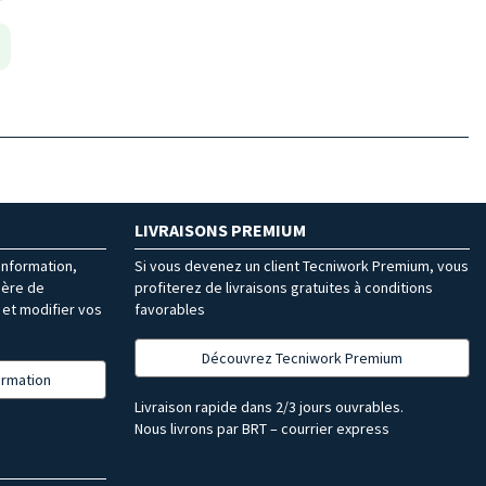
LIVRAISONS PREMIUM
’information,
Si vous devenez un client Tecniwork Premium, vous
ière de
profiterez de livraisons gratuites à conditions
et modifier vos
favorables
Découvrez Tecniwork Premium
formation
Livraison rapide dans 2/3 jours ouvrables.
Nous livrons par BRT – courrier express