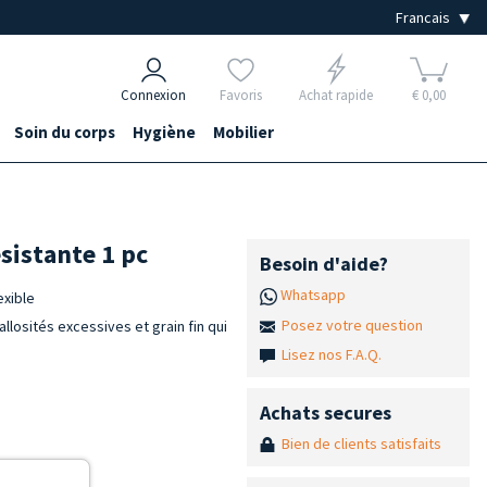
Connexion
Favoris
Achat rapide
€ 0,00
Soin du corps
Hygiène
Mobilier
ésistante 1 pc
Besoin d'aide?
Whatsapp
exible
Posez votre question
allosités excessives et grain fin qui
Lisez nos F.A.Q.
Achats secures
Bien de clients satisfaits