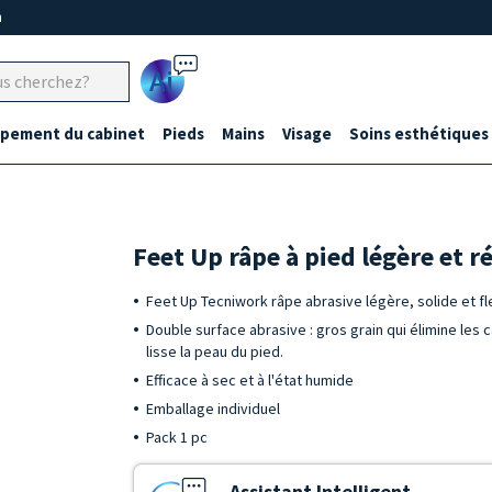
m
Ai
ipement du cabinet
Pieds
Mains
Visage
Soins esthétiques
Feet Up râpe à pied légère et r
Feet Up Tecniwork râpe abrasive légère, solide et fl
Double surface abrasive : gros grain qui élimine les c
lisse la peau du pied.
Efficace à sec et à l'état humide
Emballage individuel
Pack 1 pc
Assistant Intelligent