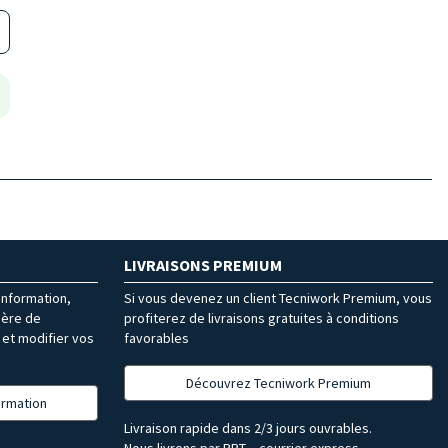
LIVRAISONS PREMIUM
’information,
Si vous devenez un client Tecniwork Premium, vous
ière de
profiterez de livraisons gratuites à conditions
et modifier vos
favorables
Découvrez Tecniwork Premium
formation
Livraison rapide dans 2/3 jours ouvrables.
Nous livrons par BRT – courrier express