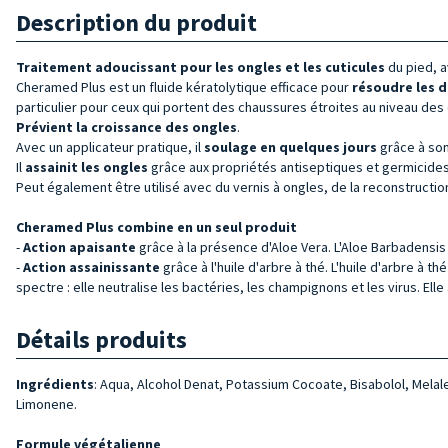
Description du produit
Traitement adoucissant pour les ongles et les cuticules
du pied, a
Cheramed Plus est un fluide kératolytique efficace pour
résoudre les
d
particulier pour ceux qui portent des chaussures étroites au niveau des o
Prévient la croissance des
ongles
.
Avec un applicateur pratique, il
soulage en quelques jours
grâce à son
Il
assainit les
ongles
grâce aux propriétés antiseptiques et germicides n
Peut également être utilisé avec du vernis à ongles, de la reconstructi
Cheramed Plus combine en un seul produit
-
Action apaisante
grâce à la présence d'Aloe Vera. L'Aloe Barbadensis 
-
Action assainissante
grâce à l'huile d'arbre à thé. L'huile d'arbre à t
spectre : elle neutralise les bactéries, les champignons et les virus. Ell
Détails produits
Ingrédients
:
Aqua, Alcohol Denat, Potassium Cocoate, Bisabolol, Melaleu
Limonene.
Formule végétalienne