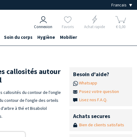
Connexion
Favoris
Achat rapide
€ 0,00
Soin du corps
Hygiène
Mobilier
s callosités autour
Besoin d'aide?
l
Whatsapp
Posez votre question
 callosités du contour de l'ongle
Lisez nos F.A.Q.
du contour de l'ongle des orteils
 d'arbre à thé et Bisabolol
Achats secures
s.
Bien de clients satisfaits