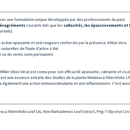
vec une formulation unique développée par des professionnels du pied.
ésagréments
courants tels que les
callosités, les épaississements et
rteils).
 action apaisante et anti-rougeurs renforcée par la présence d'Aloe Vera.
aturelles de l'huile d'arbre à thé.
on ou du vernis semi-permanent.
Miller (Aloe Vera) est connu pour son efficacité apaisante, calmante et cicat
hé est une essence extraite des feuilles de la plante Melaleuca Alternifolia. 
e a également une action immunostimulante et anti-inflammatoire. C'est aussi
ca Alternifolia Leaf Oil, Aloe Barbadensis Leaf Extract, Peg-7 Glyceryl Coc