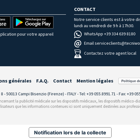
CONTACT
Notre service clients est à votre d
lundi au vendredi de 9 h à 17h30.
WhatsApp +39 334 639 8180
plication pour votre appareil
Email serviceclients@tecniwor
Contactez votre agent local
ons générales
F.A.Q.
Contact
Mention légales
i 8 - 50013 Campi Bisenzio (Firenze) - ITALY - Tel: +39 055.8991.71 - Fax: +39 0
rnant la publicité médicale sur les dispositifs médicaux, les dispositifs médico-dia
ilisateurs que les informations contenues ici sont uniquement destinées aux professi
Notification lors de la collecte