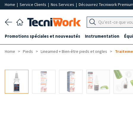
Home
|
Service Clients
|
Nos Services
|
Découvrez Tecniwork Premiu
Promotions spéciales et nouveautés
Instrumentation
Équ
Home
Pieds
Lineamed + Bien-être pieds et ongles
Traiteme