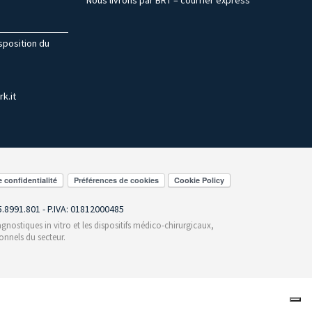
isposition du
k.it
Préférences de cookies
55.8991.801 - P.IVA: 01812000485
gnostiques in vitro et les dispositifs médico-chirurgicaux,
onnels du secteur.