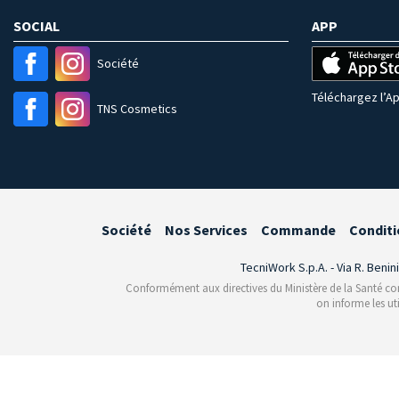
SOCIAL
APP
Société
Téléchargez l’Ap
TNS Cosmetics
Société
Nos Services
Commande
Conditi
TecniWork S.p.A. - Via R. Benin
Conformément aux directives du Ministère de la Santé conce
on informe les ut