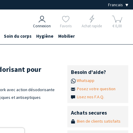
Connexion
Favoris
Achat rapide
€ 0,00
Soin du corps
Hygiène
Mobilier
dorisant pour
Besoin d'aide?
Whatsapp
Posez votre question
work avec action désodorisante
Lisez nos F.A.Q.
giques et antiseptiques
Achats secures
Bien de clients satisfaits