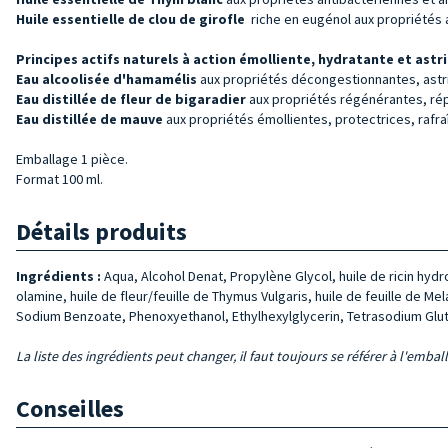
Huile essentielle de
clou de girofle
riche en eugénol aux propriétés 
Principes actifs naturels à action émolliente, hydratante et astr
Eau alcoolisée d'hamamélis
aux propriétés décongestionnantes, astr
Eau distillée de fleur de bigaradier
aux propriétés régénérantes, répa
Eau distillée de mauve
aux propriétés émollientes, protectrices, rafr
Emballage 1 pièce.
Format 100 ml.
Détails produits
Ingrédients :
Aqua, Alcohol Denat, Propylène Glycol, huile de ricin hydr
olamine, huile de fleur/feuille de Thymus Vulgaris, huile de feuille de M
Sodium Benzoate, Phenoxyethanol, Ethylhexylglycerin, Tetrasodium Gluta
La liste des ingrédients peut changer, il faut toujours se référer à l'embal
Conseilles