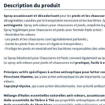
Description du produit
Spray assainissant et désodorisant
pour les
pieds et les chaussur
désagréables causées par la transpiration excessive et les bactéries.
astringente
. Spray anti-odeurs pour chaussures et pieds, empêche la
Spray hygiénique pour chaussures et pieds avec formule triple action :
- Neutralise les odeurs
- Les pieds et les chaussures sont agréablement parfumés ;
- Garde les pieds frais et secs et régule la transpiration ;
- Protège les pieds en neutralisant les bactéries responsables des odeur
Le Spray Déodorant pour Chaussures et Pieds convient également au quoti
Le spray anti-odeurs pour pieds et chaussures est
pratique, facile à u
Principes actifs spécifiques à action antiseptique pour lutter con
Piroctone Olamine
, qui a une action antiseptique locale importante
odeurs.
Capryloyl Glycine
, qui a une action désodorisante. Son activité antib
Mélange d'huiles essentielles naturelles anti-odeurs, assainissant
Huile essentielle de l'Arbre à Thé
aux propriétés antiseptiques et anti
Huile essentielle de
Thym blanc
aux propriétés antibactériennes et a