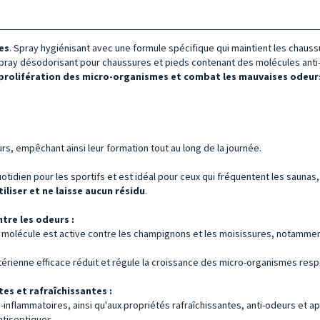
es
. Spray hygiénisant avec une formule spécifique qui maintient les chaussu
 Spray désodorisant pour chaussures et pieds contenant des molécules ant
prolifération des micro-organismes et combat les mauvaises odeur
s, empêchant ainsi leur formation tout au long de la journée.
dien pour les sportifs et est idéal pour ceux qui fréquentent les saunas, 
tiliser et ne laisse aucun résidu
.
tre les odeurs :
. La molécule est active contre les champignons et les moisissures, notam
actérienne efficace réduit et régule la croissance des micro-organismes r
es et rafraîchissantes :
-inflammatoires, ainsi qu'aux propriétés rafraîchissantes, anti-odeurs et a
ntiseptiques.