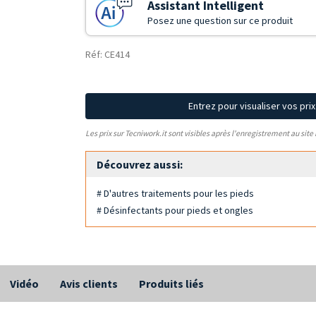
Assistant Intelligent
Posez une question sur ce produit
Réf: CE414
Entrez pour visualiser vos pri
Les prix sur Tecniwork.it sont visibles après l'enregistrement au site
Découvrez aussi:
# D'autres traitements pour les pieds
# Désinfectants pour pieds et ongles
Vidéo
Avis clients
Produits liés