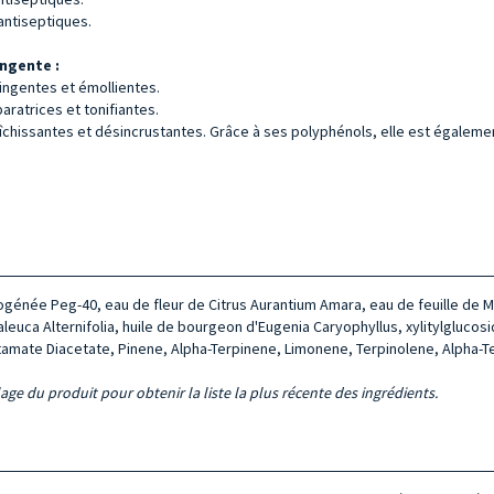
antiseptiques.
ingente :
ingentes et émollientes.
ratrices et tonifiantes.
aîchissantes et désincrustantes. Grâce à ses polyphénols, elle est égaleme
ogénée Peg-40, eau de fleur de Citrus Aurantium Amara, eau de feuille de Ma
elaleuca Alternifolia, huile de bourgeon d'Eugenia Caryophyllus, xylitylgluco
mate Diacetate, Pinene, Alpha-Terpinene, Limonene, Terpinolene, Alpha-Ter
lage du produit pour obtenir la liste la plus récente des ingrédients.