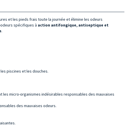
res et les pieds frais toute la journée et élimine les odeurs
i-odeurs spécifiques à
action antifongique, antiseptique et
s
.
les piscines et les douches.
ment les micro-organismes indésirables responsables des mauvaises
esponsables des mauvaises odeurs.
paisantes.