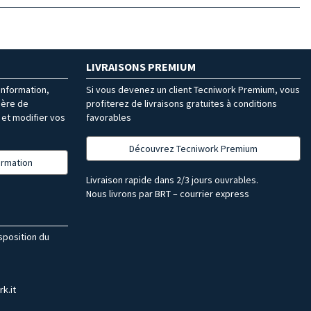
LIVRAISONS PREMIUM
’information,
Si vous devenez un client Tecniwork Premium, vous
ière de
profiterez de livraisons gratuites à conditions
et modifier vos
favorables
Découvrez Tecniwork Premium
formation
Livraison rapide dans 2/3 jours ouvrables.
Nous livrons par BRT – courrier express
isposition du
k.it