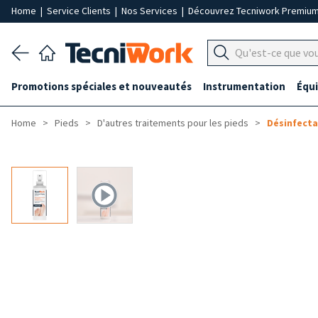
Home
|
Service Clients
|
Nos Services
|
Découvrez Tecniwork Premiu
Promotions spéciales et nouveautés
Instrumentation
Équ
Home
Pieds
D'autres traitements pour les pieds
Désinfecta