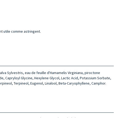
nt utile comme astringent.
lva Sylvestris, eau de feuille d'Hamamelis Virginiana, piroctone
side, Capryloyl Glycine, Hexylene Glycol, Lactic Acid, Potassium Sorbate,
pineol, Terpineol, Eugenol, Linalool, Beta-Caryophyllene, Camphor.