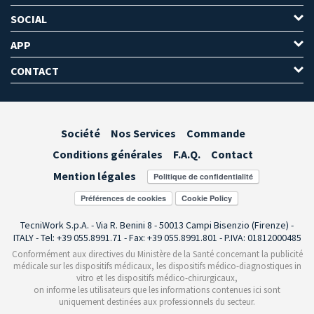
SOCIAL
APP
CONTACT
Société
Nos Services
Commande
Conditions générales
F.A.Q.
Contact
Mention légales
Préférences de cookies
TecniWork S.p.A. - Via R. Benini 8 - 50013 Campi Bisenzio (Firenze) -
ITALY - Tel: +39 055.8991.71 - Fax: +39 055.8991.801 - P.IVA: 01812000485
Conformément aux directives du Ministère de la Santé concernant la publicité
médicale sur les dispositifs médicaux, les dispositifs médico-diagnostiques in
vitro et les dispositifs médico-chirurgicaux,
on informe les utilisateurs que les informations contenues ici sont
uniquement destinées aux professionnels du secteur.